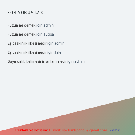
SON YORUMLAR
Fuzun ne demek
için
admin
Fuzun ne demek
için
Tuğba
Eş baskınlık ilkesi nedir
için
admin
Eş baskınlık ilkesi nedir
için
Jale
Bayındırlık kelimesinin anlamı nedir
için
admin
om/
betexper indir
elexbetgiris.org
Reklam ve İletişim:
E-mail:
backlinkpaneli@gmail.com
Teams: