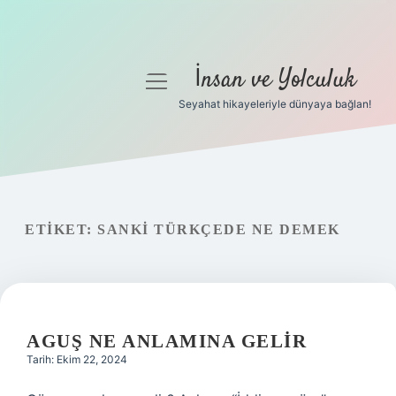
İnsan ve Yolculuk
menüyü
aç
Seyahat hikayeleriyle dünyaya bağlan!
Anasayfa
Gizlilik Politikası
Yasal Uyarı
ETIKET:
SANKI TÜRKÇEDE NE DEMEK
Hakkımızda
AGUŞ NE ANLAMINA GELIR
Tarih: Ekim 22, 2024