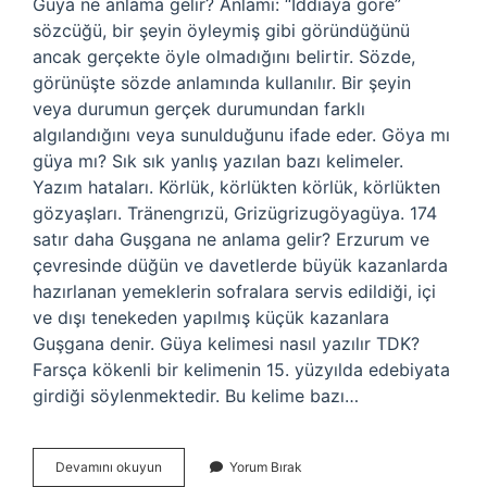
Güya ne anlama gelir? Anlamı: “İddiaya göre”
sözcüğü, bir şeyin öyleymiş gibi göründüğünü
ancak gerçekte öyle olmadığını belirtir. Sözde,
görünüşte sözde anlamında kullanılır. Bir şeyin
veya durumun gerçek durumundan farklı
algılandığını veya sunulduğunu ifade eder. Göya mı
güya mı? Sık sık yanlış yazılan bazı kelimeler.
Yazım hataları. Körlük, körlükten körlük, körlükten
gözyaşları. Tränengrızü, Grizügrizugöyagüya. 174
satır daha Guşgana ne anlama gelir? Erzurum ve
çevresinde düğün ve davetlerde büyük kazanlarda
hazırlanan yemeklerin sofralara servis edildiği, içi
ve dışı tenekeden yapılmış küçük kazanlara
Guşgana denir. Güya kelimesi nasıl yazılır TDK?
Farsça kökenli bir kelimenin 15. yüzyılda edebiyata
girdiği söylenmektedir. Bu kelime bazı…
Aguş
Devamını okuyun
Yorum Bırak
Ne