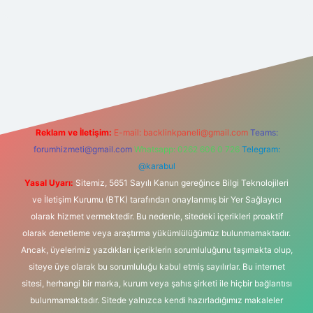
ris.org
Reklam ve İletişim:
E-mail:
backlinkpaneli@gmail.com
Teams:
forumhizmeti@gmail.com
Whatsapp: 0262 606 0 726
Telegram:
@karabul
Yasal Uyarı:
Sitemiz, 5651 Sayılı Kanun gereğince Bilgi Teknolojileri
ve İletişim Kurumu (BTK) tarafından onaylanmış bir Yer Sağlayıcı
olarak hizmet vermektedir. Bu nedenle, sitedeki içerikleri proaktif
olarak denetleme veya araştırma yükümlülüğümüz bulunmamaktadır.
Ancak, üyelerimiz yazdıkları içeriklerin sorumluluğunu taşımakta olup,
siteye üye olarak bu sorumluluğu kabul etmiş sayılırlar. Bu internet
sitesi, herhangi bir marka, kurum veya şahıs şirketi ile hiçbir bağlantısı
bulunmamaktadır. Sitede yalnızca kendi hazırladığımız makaleler