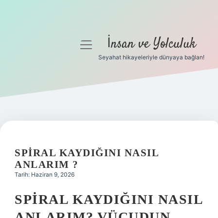
İnsan ve Yolculuk
menüyü
aç
Seyahat hikayeleriyle dünyaya bağlan!
Anasayfa
Gizlilik Politikası
Yasal Uyarı
Hakkımızda
SPIRAL KAYDIĞINI NASIL
ANLARIM ?
Tarih: Haziran 9, 2026
SPIRAL KAYDIĞINI NASIL
ANLARIM? VÜCUDUN