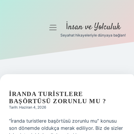
İnsan ve Yolculuk
menüyü
aç
Seyahat hikayeleriyle dünyaya bağlan!
Anasayfa
Gizlilik Politikası
Yasal Uyarı
Hakkımızda
İRANDA TURISTLERE
BAŞÖRTÜSÜ ZORUNLU MU ?
Tarih: Haziran 4, 2026
“İranda turistlere başörtüsü zorunlu mu” konusu
son dönemde oldukça merak ediliyor. Biz de sizler