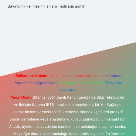
Bayındırlık kelimesinin anlamı nedir
için
admin
lexbetgiris.org
Reklam ve İletişim:
E-mail:
backlinkpaneli@gmail.com
Teams:
forumhizmeti@gmail.com
Whatsapp: 0262 606 0 726
Telegram:
@karabul
Yasal Uyarı:
Sitemiz, 5651 Sayılı Kanun gereğince Bilgi Teknolojileri
ve İletişim Kurumu (BTK) tarafından onaylanmış bir Yer Sağlayıcı
olarak hizmet vermektedir. Bu nedenle, sitedeki içerikleri proaktif
olarak denetleme veya araştırma yükümlülüğümüz bulunmamaktadır.
Ancak, üyelerimiz yazdıkları içeriklerin sorumluluğunu taşımakta olup,
siteye üye olarak bu sorumluluğu kabul etmiş sayılırlar. Bu internet