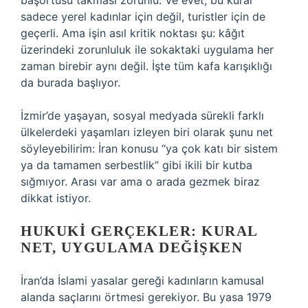
başörtüsü takması zorunlu. Ve evet, bu kural
sadece yerel kadınlar için değil, turistler için de
geçerli. Ama işin asıl kritik noktası şu: kâğıt
üzerindeki zorunluluk ile sokaktaki uygulama her
zaman birebir aynı değil. İşte tüm kafa karışıklığı
da burada başlıyor.
İzmir’de yaşayan, sosyal medyada sürekli farklı
ülkelerdeki yaşamları izleyen biri olarak şunu net
söyleyebilirim: İran konusu “ya çok katı bir sistem
ya da tamamen serbestlik” gibi ikili bir kutba
sığmıyor. Arası var ama o arada gezmek biraz
dikkat istiyor.
HUKUKI GERÇEKLER: KURAL
NET, UYGULAMA DEĞIŞKEN
İran’da İslami yasalar gereği kadınların kamusal
alanda saçlarını örtmesi gerekiyor. Bu yasa 1979