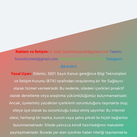
 indir
elexbetgiris.org
Reklam ve İletişim:
E-mail:
backlinkpaneli@gmail.com
Teams:
forumhizmeti@gmail.com
Whatsapp: 0262 606 0 726
Telegram:
@karabul
Yasal Uyarı:
Sitemiz, 5651 Sayılı Kanun gereğince Bilgi Teknolojileri
ve İletişim Kurumu (BTK) tarafından onaylanmış bir Yer Sağlayıcı
olarak hizmet vermektedir. Bu nedenle, sitedeki içerikleri proaktif
olarak denetleme veya araştırma yükümlülüğümüz bulunmamaktadır.
Ancak, üyelerimiz yazdıkları içeriklerin sorumluluğunu taşımakta olup,
siteye üye olarak bu sorumluluğu kabul etmiş sayılırlar. Bu internet
sitesi, herhangi bir marka, kurum veya şahıs şirketi ile hiçbir bağlantısı
bulunmamaktadır. Sitede yalnızca kendi hazırladığımız makaleler
paylaşılmaktadır. Burada yer alan içerikler haber niteliği taşımamakta