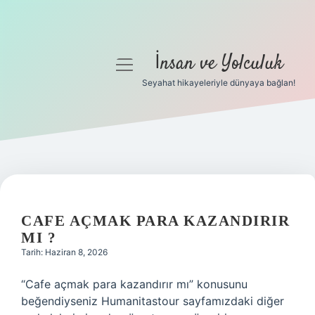
İnsan ve Yolculuk
menüyü
aç
Seyahat hikayeleriyle dünyaya bağlan!
Anasayfa
Gizlilik Politikası
Yasal Uyarı
Hakkımızda
CAFE AÇMAK PARA KAZANDIRIR
MI ?
Tarih: Haziran 8, 2026
“Cafe açmak para kazandırır mı” konusunu
beğendiyseniz Humanitastour sayfamızdaki diğer