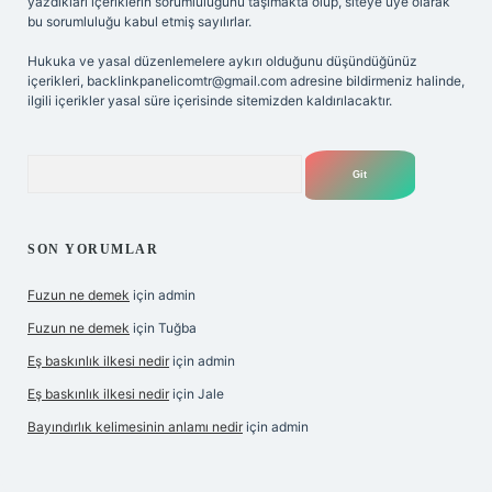
yazdıkları içeriklerin sorumluluğunu taşımakta olup, siteye üye olarak
bu sorumluluğu kabul etmiş sayılırlar.
Hukuka ve yasal düzenlemelere aykırı olduğunu düşündüğünüz
içerikleri,
backlinkpanelicomtr@gmail.com
adresine bildirmeniz halinde,
ilgili içerikler yasal süre içerisinde sitemizden kaldırılacaktır.
Arama
SON YORUMLAR
Fuzun ne demek
için
admin
Fuzun ne demek
için
Tuğba
Eş baskınlık ilkesi nedir
için
admin
Eş baskınlık ilkesi nedir
için
Jale
Bayındırlık kelimesinin anlamı nedir
için
admin