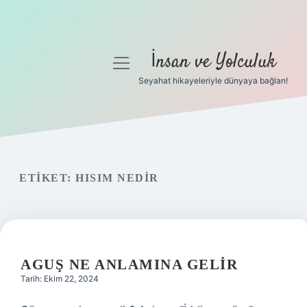
İnsan ve Yolculuk
menüyü
aç
Seyahat hikayeleriyle dünyaya bağlan!
Anasayfa
Gizlilik Politikası
Yasal Uyarı
ETIKET:
HISIM NEDIR
Hakkımızda
AGUŞ NE ANLAMINA GELIR
Tarih: Ekim 22, 2024