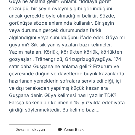
Güya ne anlama gelir? Anlamı: “İddiaya göre”
sözcüğü, bir şeyin öyleymiş gibi göründüğünü
ancak gerçekte öyle olmadığını belirtir. Sözde,
görünüşte sözde anlamında kullanılır. Bir şeyin
veya durumun gerçek durumundan farklı
algılandığını veya sunulduğunu ifade eder. Göya mı
güya mı? Sık sık yanlış yazılan bazı kelimeler.
Yazım hataları. Körlük, körlükten körlük, körlükten
gözyaşları. Tränengrızü, Grizügrizugöyagüya. 174
satır daha Guşgana ne anlama gelir? Erzurum ve
çevresinde düğün ve davetlerde büyük kazanlarda
hazırlanan yemeklerin sofralara servis edildiği, içi
ve dışı tenekeden yapılmış küçük kazanlara
Guşgana denir. Güya kelimesi nasıl yazılır TDK?
Farsça kökenli bir kelimenin 15. yüzyılda edebiyata
girdiği söylenmektedir. Bu kelime bazı…
Aguş
Devamını okuyun
Yorum Bırak
Ne