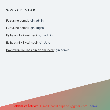
SON YORUMLAR
Fuzun ne demek
için
admin
Fuzun ne demek
için
Tuğba
Eş baskınlık ilkesi nedir
için
admin
Eş baskınlık ilkesi nedir
için
Jale
Bayındırlık kelimesinin anlamı nedir
için
admin
om/
betexper indir
elexbetgiris.org
Reklam ve İletişim:
E-mail:
backlinkpaneli@gmail.com
Teams: