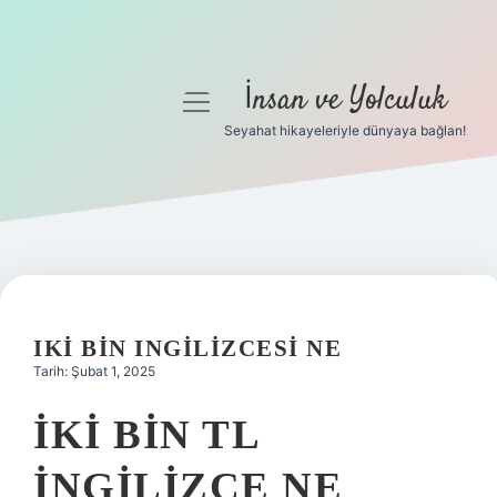
İnsan ve Yolculuk
menüyü
aç
Seyahat hikayeleriyle dünyaya bağlan!
Anasayfa
Gizlilik Politikası
Yasal Uyarı
Hakkımızda
IKI BIN INGILIZCESI NE
Tarih: Şubat 1, 2025
İKI BIN TL
İNGILIZCE NE