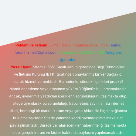
iltonbet-giris.com/
betexper indir
elexbetgiris.org
Reklam ve İletişim:
E-mail:
backlinkpaneli@gmail.com
Teams:
forumhizmeti@gmail.com
Whatsapp: 0262 606 0 726
Telegram:
@karabul
Yasal Uyarı:
Sitemiz, 5651 Sayılı Kanun gereğince Bilgi Teknolojileri
ve İletişim Kurumu (BTK) tarafından onaylanmış bir Yer Sağlayıcı
olarak hizmet vermektedir. Bu nedenle, sitedeki içerikleri proaktif
olarak denetleme veya araştırma yükümlülüğümüz bulunmamaktadır.
Ancak, üyelerimiz yazdıkları içeriklerin sorumluluğunu taşımakta olup,
siteye üye olarak bu sorumluluğu kabul etmiş sayılırlar. Bu internet
sitesi, herhangi bir marka, kurum veya şahıs şirketi ile hiçbir bağlantısı
bulunmamaktadır. Sitede yalnızca kendi hazırladığımız makaleler
paylaşılmaktadır. Burada yer alan içerikler haber niteliği taşımamakta
olup, gerçek kurum ve kişiler hakkında paylaşım yapılmamaktadır.