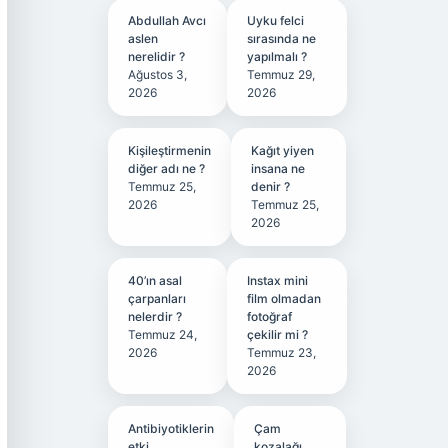
Abdullah Avcı
Uyku felci
aslen
sırasında ne
nerelidir ?
yapılmalı ?
Ağustos 3,
Temmuz 29,
2026
2026
Kişileştirmenin
Kağıt yiyen
diğer adı ne ?
insana ne
Temmuz 25,
denir ?
2026
Temmuz 25,
2026
40’ın asal
Instax mini
çarpanları
film olmadan
nelerdir ?
fotoğraf
Temmuz 24,
çekilir mi ?
2026
Temmuz 23,
2026
Antibiyotiklerin
Çam
etki
kozalağı