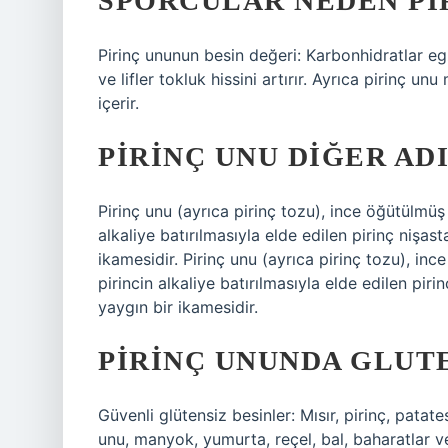
SPORCULAR NEDEN PI
Pirinç ununun besin değeri: Karbonhidratlar egze
ve lifler tokluk hissini artırır. Ayrıca pirinç
içerir.
PIRINÇ UNU DIĞER ADI
Pirinç unu (ayrıca pirinç tozu), ince öğütülmüş 
alkaliye batırılmasıyla elde edilen pirinç nişas
ikamesidir. Pirinç unu (ayrıca pirinç tozu), inc
pirincin alkaliye batırılmasıyla elde edilen pir
yaygın bir ikamesidir.
PIRINÇ UNUNDA GLUTE
Güvenli glütensiz besinler: Mısır, pirinç, pata
unu, manyok, yumurta, reçel, bal, baharatlar ve