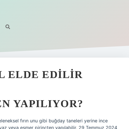
L ELDE EDILIR
EN YAPILIYOR?
eleneksel fırın unu gibi buğday taneleri yerine ince
eyaz veya esmer pirinçten yapılabilir. 29 Temmuz 2024