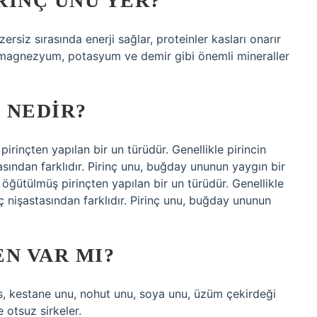
RINÇ UNU YER?
rsiz sırasında enerji sağlar, proteinler kasları onarır
 unu magnezyum, potasyum ve demir gibi önemli mineraller
 NEDIR?
pirinçten yapılan bir un türüdür. Genellikle pirincin
tasından farklıdır. Pirinç unu, buğday ununun yaygın bir
e öğütülmüş pirinçten yapılan bir un türüdür. Genellikle
inç nişastasından farklıdır. Pirinç unu, buğday ununun
N VAR MI?
tes, kestane unu, nohut unu, soya unu, üzüm çekirdeği
 otsuz sirkeler.