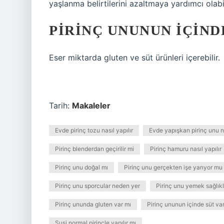
yaşlanma belirtilerini azaltmaya yardımcı olabil
PIRINÇ UNUNUN IÇIND
Eser miktarda gluten ve süt ürünleri içerebilir.
Tarih:
Makaleler
Evde pirinç tozu nasıl yapılır
Evde yapışkan pirinç unu na
Pirinç blenderdan geçirilir mi
Pirinç hamuru nasıl yapılır
Pirinç unu doğal mı
Pirinç unu gerçekten işe yarıyor mu
Pirinç unu sporcular neden yer
Pirinç unu yemek sağlıkl
Pirinç ununda gluten var mı
Pirinç ununun içinde süt va
Suşi normal pirinçle yapılır mı