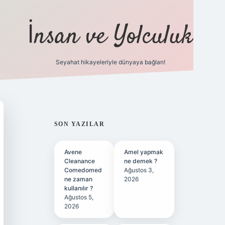
İnsan ve Yolculuk
Seyahat hikayeleriyle dünyaya bağlan!
https://hiltonbet-giris.com/
betexper indi
SIDEBAR
SON YAZILAR
Avene
Amel yapmak
Cleanance
ne demek ?
Comedomed
Ağustos 3,
ne zaman
2026
kullanılır ?
Ağustos 5,
2026