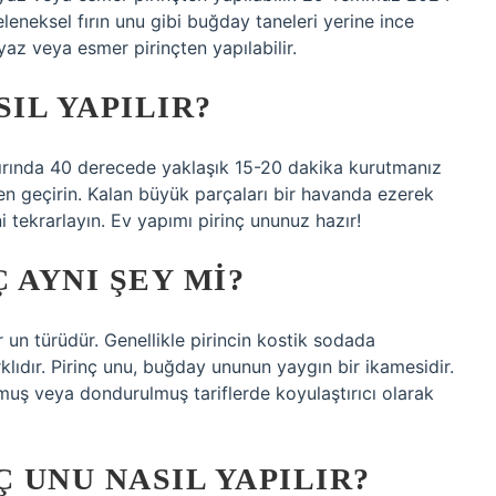
eleneksel fırın unu gibi buğday taneleri yerine ince
az veya esmer pirinçten yapılabilir.
IL YAPILIR?
 fırında 40 derecede yaklaşık 15-20 dakika kurutmanız
kten geçirin. Kalan büyük parçaları bir havanda ezerek
tekrarlayın. Ev yapımı pirinç ununuz hazır!
Ç AYNI ŞEY MI?
r un türüdür. Genellikle pirincin kostik sodada
rklıdır. Pirinç unu, buğday ununun yaygın bir ikamesidir.
ulmuş veya dondurulmuş tariflerde koyulaştırıcı olarak
Ç UNU NASIL YAPILIR?