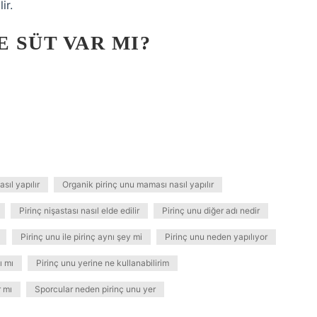
ir.
E SÜT VAR MI?
sıl yapılır
Organik pirinç unu maması nasıl yapılır
Pirinç nişastası nasıl elde edilir
Pirinç unu diğer adı nedir
Pirinç unu ile pirinç aynı şey mi
Pirinç unu neden yapılıyor
ı mı
Pirinç unu yerine ne kullanabilirim
r mı
Sporcular neden pirinç unu yer