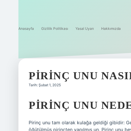
Anasayfa
Gizlilik Politikası
Yasal Uyarı
Hakkımızda
PIRINÇ UNU NASI
Tarih: Şubat 1, 2025
PIRINÇ UNU NED
Pirinç unu tam olarak kulağa geldiği gibidir: G
öğütülmüş pirinçten yapılmış un. Pirinç unu b