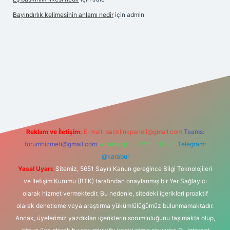
Bayındırlık kelimesinin anlamı nedir
için
admin
https://hiltonbet-giris.com/
betexper indir
elexbetgiris.org
Reklam ve İletişim:
E-mail:
backlinkpaneli@gmail.com
Teams:
forumhizmeti@gmail.com
Whatsapp: 0262 606 0 726
Telegram:
@karabul
Yasal Uyarı:
Sitemiz, 5651 Sayılı Kanun gereğince Bilgi Teknolojileri
ve İletişim Kurumu (BTK) tarafından onaylanmış bir Yer Sağlayıcı
olarak hizmet vermektedir. Bu nedenle, sitedeki içerikleri proaktif
olarak denetleme veya araştırma yükümlülüğümüz bulunmamaktadır.
Ancak, üyelerimiz yazdıkları içeriklerin sorumluluğunu taşımakta olup,