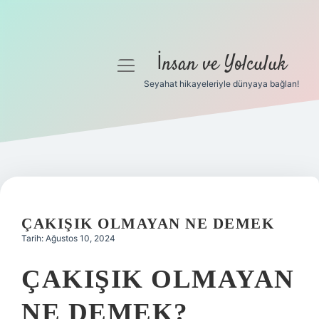
İnsan ve Yolculuk
menüyü
aç
Seyahat hikayeleriyle dünyaya bağlan!
Anasayfa
Gizlilik Politikası
Yasal Uyarı
Hakkımızda
ÇAKIŞIK OLMAYAN NE DEMEK
Tarih: Ağustos 10, 2024
ÇAKIŞIK OLMAYAN
NE DEMEK?