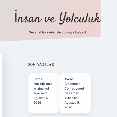
İnsan ve Yolculuk
Seyahat hikayeleriyle dünyaya bağlan!
https://hiltonbet-gir
SIDEBAR
SON YAZILAR
Demir
Avene
eksikliği kalp
Cleanance
krizine yol
Comedomed
açar mı ?
ne zaman
Ağustos 6,
kullanılır ?
2026
Ağustos 5,
2026