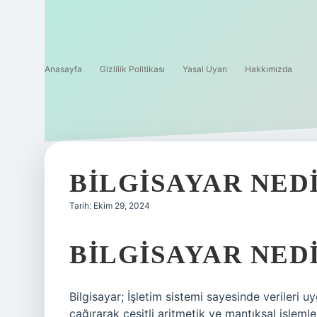
Anasayfa
Gizlilik Politikası
Yasal Uyarı
Hakkımızda
BILGISAYAR NED
Tarih: Ekim 29, 2024
BILGISAYAR NEDI
Bilgisayar; İşletim sistemi sayesinde verileri 
çağırarak çeşitli aritmetik ve mantıksal işlemler