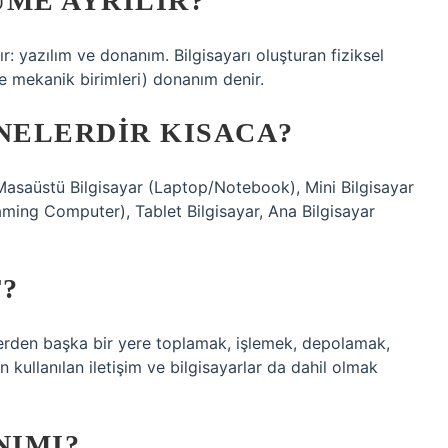
ÜME AYRILIR?
ır: yazılım ve donanım. Bilgisayarı oluşturan fiziksel
 ve mekanik birimleri) donanım denir.
NELERDIR KISACA?
z: Masaüstü Bilgisayar (Laptop/Notebook), Mini Bilgisayar
aming Computer), Tablet Bilgisayar, Ana Bilgisayar
F?
r yerden başka bir yere toplamak, işlemek, depolamak,
n kullanılan iletişim ve bilgisayarlar da dahil olmak
NIMI?