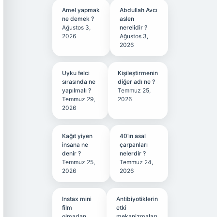
Amel yapmak
Abdullah Avcı
ne demek ?
aslen
Ağustos 3,
nerelidir ?
2026
Ağustos 3,
2026
Uyku felci
Kişileştirmenin
sırasında ne
diğer adı ne ?
yapılmalı ?
Temmuz 25,
Temmuz 29,
2026
2026
Kağıt yiyen
40’ın asal
insana ne
çarpanları
denir ?
nelerdir ?
Temmuz 25,
Temmuz 24,
2026
2026
Instax mini
Antibiyotiklerin
film
etki
olmadan
mekanizmaları