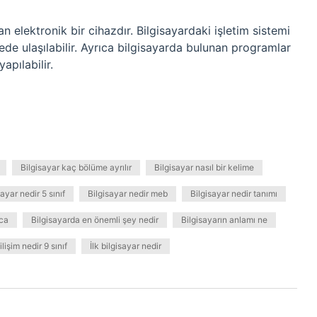
n elektronik bir cihazdır. Bilgisayardaki işletim sistemi
rede ulaşılabilir. Ayrıca bilgisayarda bulunan programlar
apılabilir.
Bilgisayar kaç bölüme ayrılır
Bilgisayar nasıl bir kelime
sayar nedir 5 sınıf
Bilgisayar nedir meb
Bilgisayar nedir tanımı
aca
Bilgisayarda en önemli şey nedir
Bilgisayarın anlamı ne
ilişim nedir 9 sınıf
İlk bilgisayar nedir