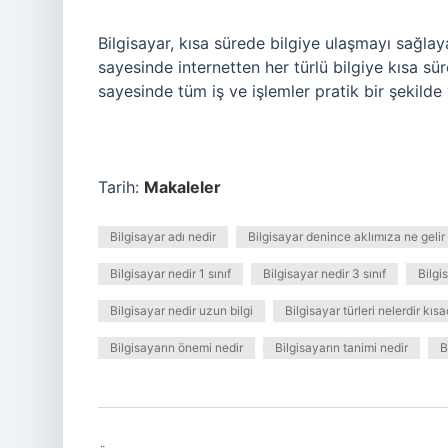
Bilgisayar, kısa sürede bilgiye ulaşmayı sağlaya
sayesinde internetten her türlü bilgiye kısa sü
sayesinde tüm iş ve işlemler pratik bir şekilde y
Tarih:
Makaleler
Bilgisayar adı nedir
Bilgisayar denince aklımıza ne gelir
Bilgisayar nedir 1 sınıf
Bilgisayar nedir 3 sınıf
Bilgi
Bilgisayar nedir uzun bilgi
Bilgisayar türleri nelerdir kıs
Bilgisayarın önemi nedir
Bilgisayarın tanimi nedir
B