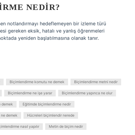
IRME NEDIR?
sen notlandırmayı hedeflemeyen bir izleme türü
esi gereken eksik, hatalı ve yanlış öğrenmeleri
noktada yeniden başlatılmasına olanak tanır.
Biçimlendirme komutu ne demek
Biçimlendirme metni nedir
Biçimlendirme ne işe yarar
Biçimlendirme yapınca ne olur
ne demek
Eğitimde biçimlendirme nedir
e ne demek
Hücreleri biçimlendir nerede
imlendirme nasıl yapılır
Metin de biçim nedir