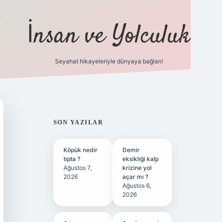
İnsan ve Yolculuk
Seyahat hikayeleriyle dünyaya bağlan!
https://hiltonbet-gir
SIDEBAR
SON YAZILAR
Köpük nedir
Demir
tıpta ?
eksikliği kalp
Ağustos 7,
krizine yol
2026
açar mı ?
Ağustos 6,
2026