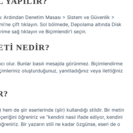
 YAPILIR?
in: Ardından Denetim Masası > Sistem ve Güvenlik >
mi’ne çift tıklayın. Sol bölmede, Depolama altında Disk
rime sağ tıklayın ve Biçimlendir’i seçin.
ETI NEDIR?
mcı olur. Bunlar basılı mesajda görünmez. Biçimlendirme
çimleriniz oluşturduğunuz, yanıtladığınız veya ilettiğiniz
R?
em de şiir eserlerinde (şiir) kullandığı stildir. Bir metin
riğini öğreniriz ve “kendini nasıl ifade ediyor, kendini
ğreniriz. Bir yazarın stili ne kadar özgünse, eseri de o