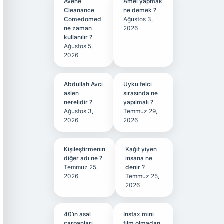
Avene
Amel yapmak
Cleanance
ne demek ?
Comedomed
Ağustos 3,
ne zaman
2026
kullanılır ?
Ağustos 5,
2026
Abdullah Avcı
Uyku felci
aslen
sırasında ne
nerelidir ?
yapılmalı ?
Ağustos 3,
Temmuz 29,
2026
2026
Kişileştirmenin
Kağıt yiyen
diğer adı ne ?
insana ne
Temmuz 25,
denir ?
2026
Temmuz 25,
2026
40’ın asal
Instax mini
çarpanları
film olmadan