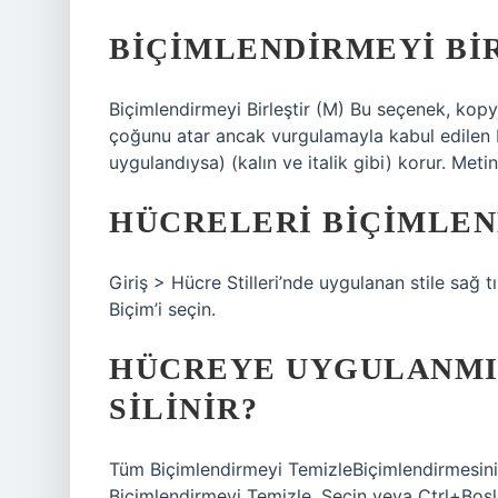
BIÇIMLENDIRMEYI BI
Biçimlendirmeyi Birleştir (M) Bu seçenek, ko
çoğunu atar ancak vurgulamayla kabul edilen 
uygulandıysa) (kalın ve italik gibi) korur. Metin, 
HÜCRELERI BIÇIMLEN
Giriş > Hücre Stilleri’nde uygulanan stile sağ tı
Biçim’i seçin.
HÜCREYE UYGULANMIŞ
SILINIR?
Tüm Biçimlendirmeyi TemizleBiçimlendirmesini 
Biçimlendirmeyi Temizle. Seçin veya Ctrl+Boşlu