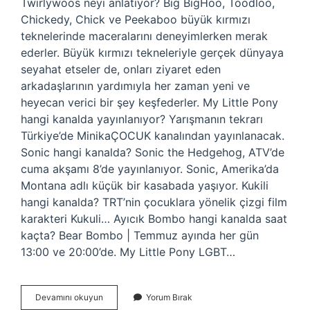
Twirlywoos neyi anlatıyor? Big BigHoo, Toodloo,
Chickedy, Chick ve Peekaboo büyük kırmızı
teknelerinde maceralarını deneyimlerken merak
ederler. Büyük kırmızı tekneleriyle gerçek dünyaya
seyahat etseler de, onları ziyaret eden
arkadaşlarının yardımıyla her zaman yeni ve
heyecan verici bir şey keşfederler. My Little Pony
hangi kanalda yayınlanıyor? Yarışmanın tekrarı
Türkiye’de MinikaÇOCUK kanalından yayınlanacak.
Sonic hangi kanalda? Sonic the Hedgehog, ATV’de
cuma akşamı 8’de yayınlanıyor. Sonic, Amerika’da
Montana adlı küçük bir kasabada yaşıyor. Kukili
hangi kanalda? TRT’nin çocuklara yönelik çizgi film
karakteri Kukuli… Ayıcık Bombo hangi kanalda saat
kaçta? Bear Bombo | Temmuz ayında her gün
13:00 ve 20:00’de. My Little Pony LGBT…
Twirlywoos
Devamını okuyun
Yorum Bırak
Hangi