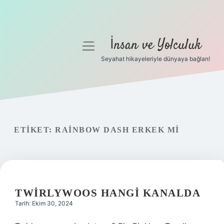
İnsan ve Yolculuk
menüyü
aç
Seyahat hikayeleriyle dünyaya bağlan!
Anasayfa
Gizlilik Politikası
Yasal Uyarı
ETIKET:
RAINBOW DASH ERKEK MI
Hakkımızda
TWIRLYWOOS HANGI KANALDA
Tarih: Ekim 30, 2024