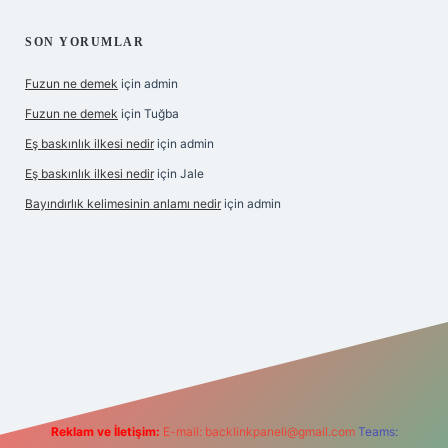
SON YORUMLAR
Fuzun ne demek
için
admin
Fuzun ne demek
için
Tuğba
Eş baskınlık ilkesi nedir
için
admin
Eş baskınlık ilkesi nedir
için
Jale
Bayındırlık kelimesinin anlamı nedir
için
admin
//hiltonbet-giris.com/
betexper indir
elexbetgiris.org
Reklam ve İletişim:
E-mail:
backlinkpaneli@gmail.com
Teams: