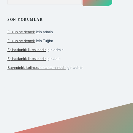
SON YORUMLAR
Fuzun ne demek
için
admin
Fuzun ne demek
için
Tuğba
Eş baskınlık ilkesi nedir
için
admin
Eş baskınlık ilkesi nedir
için
Jale
Bayındırlık kelimesinin anlamı nedir
için
admin
exbetgiris.org