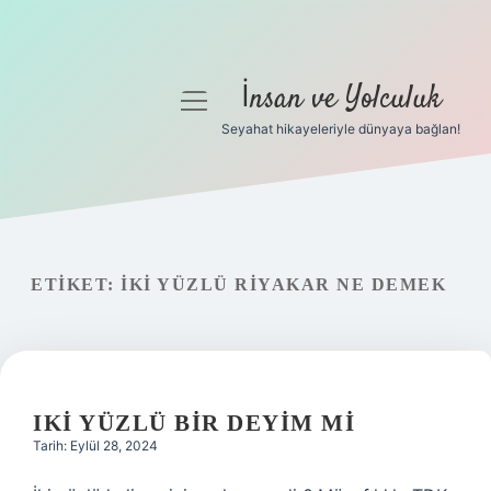
İnsan ve Yolculuk
menüyü
aç
Seyahat hikayeleriyle dünyaya bağlan!
Anasayfa
Gizlilik Politikası
Yasal Uyarı
ETIKET:
İKI YÜZLÜ RIYAKAR NE DEMEK
Hakkımızda
IKI YÜZLÜ BIR DEYIM MI
Tarih: Eylül 28, 2024