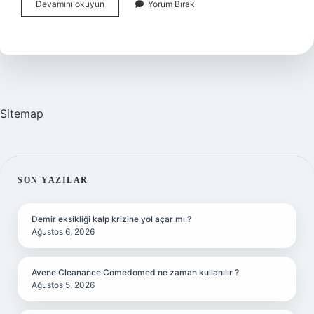
Iki
Devamını okuyun
Yorum Bırak
Yüzlü
Bir
Deyim
Mi
Sitemap
SIDEBAR
SON YAZILAR
Demir eksikliği kalp krizine yol açar mı ?
Ağustos 6, 2026
Avene Cleanance Comedomed ne zaman kullanılır ?
Ağustos 5, 2026