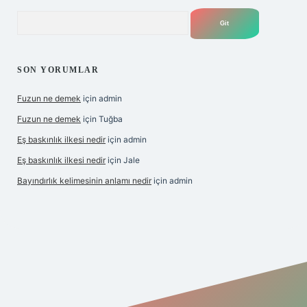
Arama
SON YORUMLAR
Fuzun ne demek
için
admin
Fuzun ne demek
için
Tuğba
Eş baskınlık ilkesi nedir
için
admin
Eş baskınlık ilkesi nedir
için
Jale
Bayındırlık kelimesinin anlamı nedir
için
admin
er indir
elexbetgiris.org