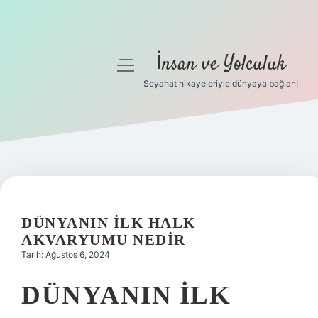
İnsan ve Yolculuk
menüyü
aç
Seyahat hikayeleriyle dünyaya bağlan!
Anasayfa
Gizlilik Politikası
Yasal Uyarı
Hakkımızda
DÜNYANIN ILK HALK
AKVARYUMU NEDIR
Tarih: Ağustos 6, 2024
DÜNYANIN İLK