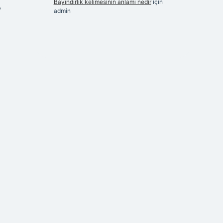
Bayındırlık kelimesinin anlamı nedir
için
,
admin