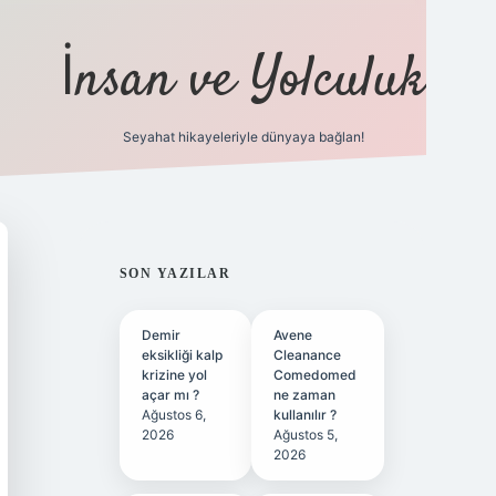
İnsan ve Yolculuk
Seyahat hikayeleriyle dünyaya bağlan!
https://hiltonbet-giris.com/
betexper indi
SIDEBAR
SON YAZILAR
Demir
Avene
eksikliği kalp
Cleanance
krizine yol
Comedomed
açar mı ?
ne zaman
Ağustos 6,
kullanılır ?
2026
Ağustos 5,
2026