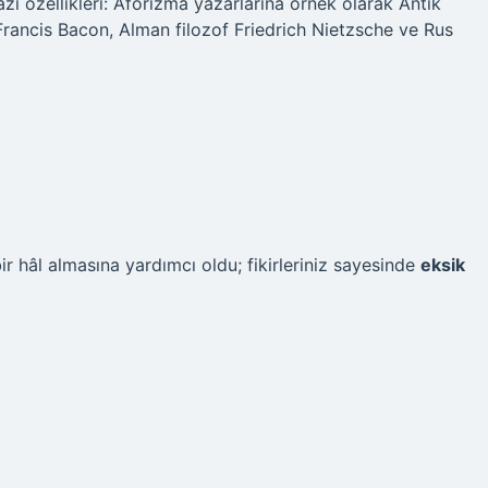
bazı özellikleri: Aforizma yazarlarına örnek olarak Antik
rancis Bacon, Alman filozof Friedrich Nietzsche ve Rus
ir hâl almasına yardımcı oldu; fikirleriniz sayesinde
eksik