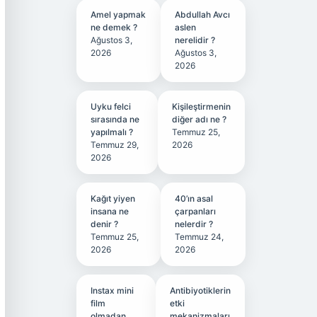
Amel yapmak
Abdullah Avcı
ne demek ?
aslen
Ağustos 3,
nerelidir ?
2026
Ağustos 3,
2026
Uyku felci
Kişileştirmenin
sırasında ne
diğer adı ne ?
yapılmalı ?
Temmuz 25,
Temmuz 29,
2026
2026
Kağıt yiyen
40’ın asal
insana ne
çarpanları
denir ?
nelerdir ?
Temmuz 25,
Temmuz 24,
2026
2026
Instax mini
Antibiyotiklerin
film
etki
olmadan
mekanizmaları