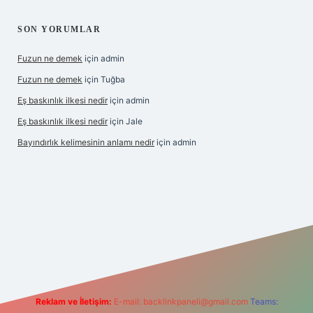
SON YORUMLAR
Fuzun ne demek
için
admin
Fuzun ne demek
için
Tuğba
Eş baskınlık ilkesi nedir
için
admin
Eş baskınlık ilkesi nedir
için
Jale
Bayındırlık kelimesinin anlamı nedir
için
admin
//hiltonbet-giris.com/
betexper indir
elexbetgiris.org
Reklam ve İletişim:
E-mail:
backlinkpaneli@gmail.com
Teams: