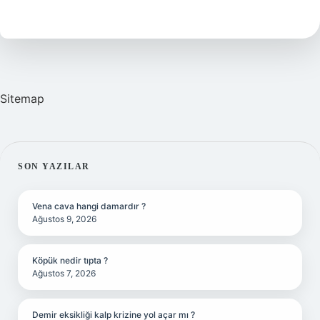
Zammı
Ne
Kadar
Sitemap
SIDEBAR
SON YAZILAR
Vena cava hangi damardır ?
Ağustos 9, 2026
Köpük nedir tıpta ?
Ağustos 7, 2026
Demir eksikliği kalp krizine yol açar mı ?