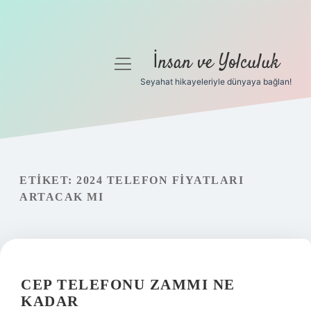
İnsan ve Yolculuk
menüyü
aç
Seyahat hikayeleriyle dünyaya bağlan!
Anasayfa
Gizlilik Politikası
Yasal Uyarı
ETIKET:
2024 TELEFON FIYATLARI
ARTACAK MI
Hakkımızda
CEP TELEFONU ZAMMI NE
KADAR