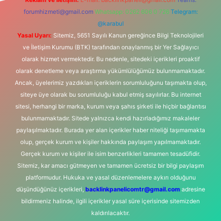
forumhizmeti@gmail.com
Whatsapp: 0262 606 0 726
Telegram:
@karabul
Yasal Uyarı:
Sitemiz, 5651 Sayılı Kanun gereğince Bilgi Teknolojileri
ve İletişim Kurumu (BTK) tarafından onaylanmış bir Yer Sağlayıcı
olarak hizmet vermektedir. Bu nedenle, sitedeki içerikleri proaktif
olarak denetleme veya araştırma yükümlülüğümüz bulunmamaktadır.
Ancak, üyelerimiz yazdıkları içeriklerin sorumluluğunu taşımakta olup,
siteye üye olarak bu sorumluluğu kabul etmiş sayılırlar. Bu internet
sitesi, herhangi bir marka, kurum veya şahıs şirketi ile hiçbir bağlantısı
bulunmamaktadır. Sitede yalnızca kendi hazırladığımız makaleler
paylaşılmaktadır. Burada yer alan içerikler haber niteliği taşımamakta
olup, gerçek kurum ve kişiler hakkında paylaşım yapılmamaktadır.
Gerçek kurum ve kişiler ile isim benzerlikleri tamamen tesadüfidir.
Sitemiz, kar amacı gütmeyen ve tamamen ücretsiz bir bilgi paylaşım
platformudur. Hukuka ve yasal düzenlemelere aykırı olduğunu
düşündüğünüz içerikleri,
backlinkpanelicomtr@gmail.com
adresine
bildirmeniz halinde, ilgili içerikler yasal süre içerisinde sitemizden
kaldırılacaktır.