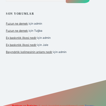
SON YORUMLAR
Fuzun ne demek
için
admin
Fuzun ne demek
için
Tuğba
Eş baskınlık ilkesi nedir
için
admin
Eş baskınlık ilkesi nedir
için
Jale
Bayındırlık kelimesinin anlamı nedir
için
admin
ltonbet-giris.com/
betexper indir
elexbetgiris.org
Reklam ve İletişim:
E-mail:
backlinkpaneli@gmail.com
Teams: