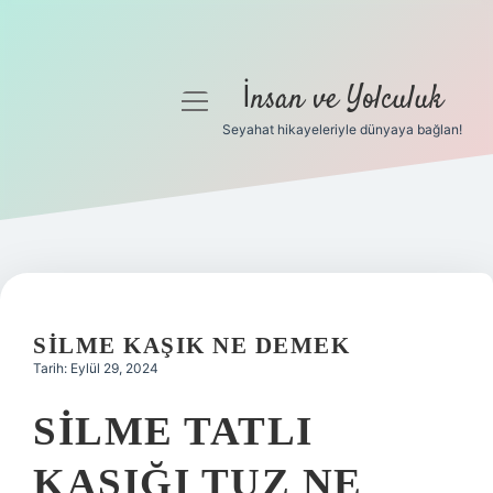
İnsan ve Yolculuk
menüyü
aç
Seyahat hikayeleriyle dünyaya bağlan!
Anasayfa
Gizlilik Politikası
Yasal Uyarı
Hakkımızda
SILME KAŞIK NE DEMEK
Tarih: Eylül 29, 2024
SILME TATLI
KAŞIĞI TUZ NE