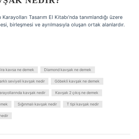
ŞAK NEDIR?
Karayolları Tasarım El Kitabı’nda tanımlandığı üzere
si, birleşmesi ve ayrılmasıyla oluşan ortak alanlardır.
ira kavsa ne demek
Diamond kavşak ne demek
arklı seviyeli kavşak nedir
Göbekli kavşak ne demek
arayollarında kavşak nedir
Kavşak 2 çıkış ne demek
emek
Sığınmalı kavşak nedir
T tipi kavşak nedir
nedir