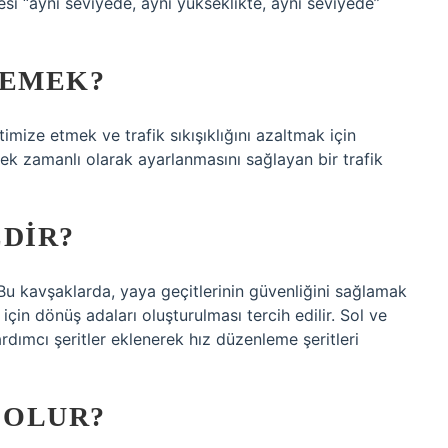
esi “aynı seviyede, aynı yükseklikte, aynı seviyede”
DEMEK?
timize etmek ve trafik sıkışıklığını azaltmak için
çek zamanlı olarak ayarlanmasını sağlayan bir trafik
EDIR?
Bu kavşaklarda, yaya geçitlerinin güvenliğini sağlamak
in dönüş adaları oluşturulması tercih edilir. Sol ve
rdımcı şeritler eklenerek hız düzenleme şeritleri
 OLUR?