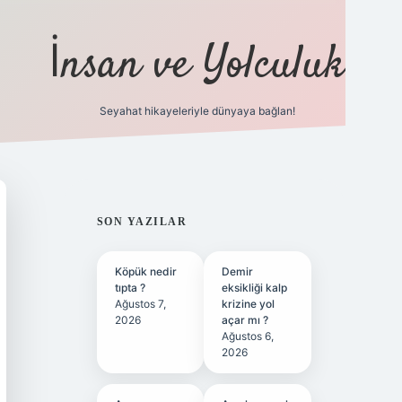
İnsan ve Yolculuk
Seyahat hikayeleriyle dünyaya bağlan!
https://hiltonbet-giris.com/
betexper ind
SIDEBAR
SON YAZILAR
Köpük nedir
Demir
tıpta ?
eksikliği kalp
Ağustos 7,
krizine yol
2026
açar mı ?
Ağustos 6,
2026