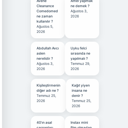
Avene
Amel yapmak
Cleanance
ne demek ?
Comedomed
Ağustos 3,
ne zaman
2026
kullanılır ?
Ağustos 5,
2026
Abdullah Avcı
Uyku felci
aslen
sırasında ne
nerelidir ?
yapılmalı ?
Ağustos 3,
Temmuz 29,
2026
2026
Kişileştirmenin
Kağıt yiyen
diğer adı ne ?
insana ne
Temmuz 25,
denir ?
2026
Temmuz 25,
2026
40’ın asal
Instax mini
çarpanları
film olmadan