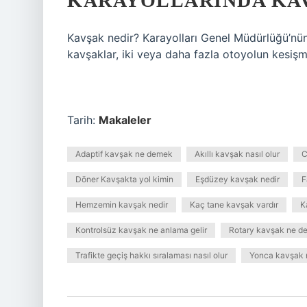
KARAYOLLARINDA KAV
Kavşak nedir? Karayolları Genel Müdürlüğü’nün 
kavşaklar, iki veya daha fazla otoyolun kesişme
Tarih:
Makaleler
Adaptif kavşak ne demek
Akıllı kavşak nasıl olur
C
Döner Kavşakta yol kimin
Eşdüzey kavşak nedir
F
Hemzemin kavşak nedir
Kaç tane kavşak vardır
K
Kontrolsüz kavşak ne anlama gelir
Rotary kavşak ne d
Trafikte geçiş hakkı sıralaması nasıl olur
Yonca kavşak 