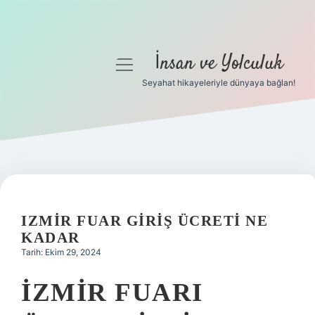
İnsan ve Yolculuk
menüyü
aç
Seyahat hikayeleriyle dünyaya bağlan!
Anasayfa
Gizlilik Politikası
Yasal Uyarı
Hakkımızda
IZMIR FUAR GIRIŞ ÜCRETI NE
KADAR
Tarih: Ekim 29, 2024
İZMIR FUARI