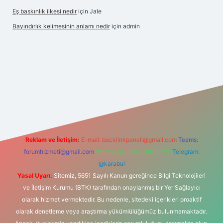
Eş baskınlık ilkesi nedir
için
Jale
Bayındırlık kelimesinin anlamı nedir
için
admin
ir
elexbetgiris.org
Reklam ve İletişim:
E-mail:
backlinkpaneli@gmail.com
Teams:
forumhizmeti@gmail.com
Whatsapp: 0262 606 0 726
Telegram:
@karabul
Yasal Uyarı:
Sitemiz, 5651 Sayılı Kanun gereğince Bilgi Teknolojileri
ve İletişim Kurumu (BTK) tarafından onaylanmış bir Yer Sağlayıcı
olarak hizmet vermektedir. Bu nedenle, sitedeki içerikleri proaktif
olarak denetleme veya araştırma yükümlülüğümüz bulunmamaktadır.