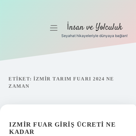
İnsan ve Yolculuk
menüyü
aç
Seyahat hikayeleriyle dünyaya bağlan!
Anasayfa
Gizlilik Politikası
Yasal Uyarı
ETIKET:
İZMIR TARIM FUARI 2024 NE
ZAMAN
Hakkımızda
IZMIR FUAR GIRIŞ ÜCRETI NE
KADAR