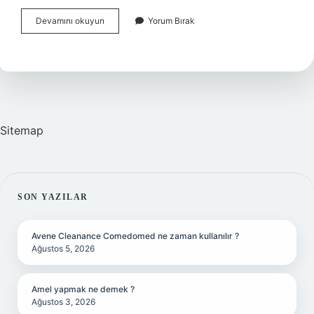
Izmir
Devamını okuyun
Yorum Bırak
Fuar
Giriş
Ücreti
Ne
Kadar
Sitemap
SIDEBAR
SON YAZILAR
Avene Cleanance Comedomed ne zaman kullanılır ?
Ağustos 5, 2026
Amel yapmak ne demek ?
Ağustos 3, 2026