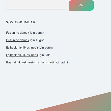
Arama
SON YORUMLAR
Fuzun ne demek
için
admin
Fuzun ne demek
için
Tuğba
Eş baskınlık ilkesi nedir
için
admin
Eş baskınlık ilkesi nedir
için
Jale
Bayındırlık kelimesinin anlamı nedir
için
admin
/
betexper indir
elexbetgiris.org