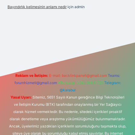
Bayındırlık kelimesinin anlamı nedir
için
admin
tonbet-giris.com/
betexper indir
elexbetgiris.org
Reklam ve İletişim:
E-mail:
backlinkpaneli@gmail.com
Teams:
forumhizmeti@gmail.com
Whatsapp: 0262 606 0 726
Telegram:
@karabul
Yasal Uyarı:
Sitemiz, 5651 Sayılı Kanun gereğince Bilgi Teknolojileri
ve İletişim Kurumu (BTK) tarafından onaylanmış bir Yer Sağlayıcı
olarak hizmet vermektedir. Bu nedenle, sitedeki içerikleri proaktif
olarak denetleme veya araştırma yükümlülüğümüz bulunmamaktadır.
Ancak, üyelerimiz yazdıkları içeriklerin sorumluluğunu taşımakta olup,
siteye üye olarak bu sorumluluğu kabul etmiş sayılırlar. Bu internet