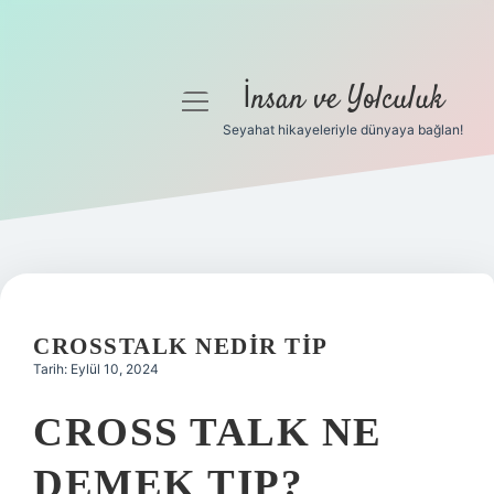
İnsan ve Yolculuk
menüyü
aç
Seyahat hikayeleriyle dünyaya bağlan!
Anasayfa
Gizlilik Politikası
Yasal Uyarı
Hakkımızda
CROSSTALK NEDIR TIP
Tarih: Eylül 10, 2024
CROSS TALK NE
DEMEK TIP?