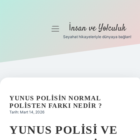
İnsan ve Yolculuk
menüyü
aç
Seyahat hikayeleriyle dünyaya bağlan!
Anasayfa
Gizlilik Politikası
Yasal Uyarı
Hakkımızda
YUNUS POLISIN NORMAL
POLISTEN FARKI NEDIR ?
Tarih: Mart 14, 2026
YUNUS POLISI VE