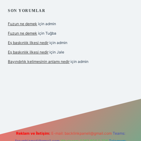
SON YORUMLAR
Fuzun ne demek
için
admin
Fuzun ne demek
için
Tuğba
Eş baskınlık ilkesi nedir
için
admin
Eş baskınlık ilkesi nedir
için
Jale
Bayındırlık kelimesinin anlamı nedir
için
admin
ltonbet-giris.com/
betexper indir
elexbetgiris.org
Reklam ve İletişim:
E-mail:
backlinkpaneli@gmail.com
Teams:
forumhizmeti@gmail.com
Whatsapp: 0262 606 0 726
Telegram: