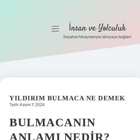
İnsan ve Yolculuk
menüyü
aç
Seyahat hikayeleriyle dünyaya bağlan!
Anasayfa
Gizlilik Politikası
Yasal Uyarı
Hakkımızda
YILDIRIM BULMACA NE DEMEK
Tarih: Kasım 7, 2024
BULMACANIN
ANLAMI NEDIR?