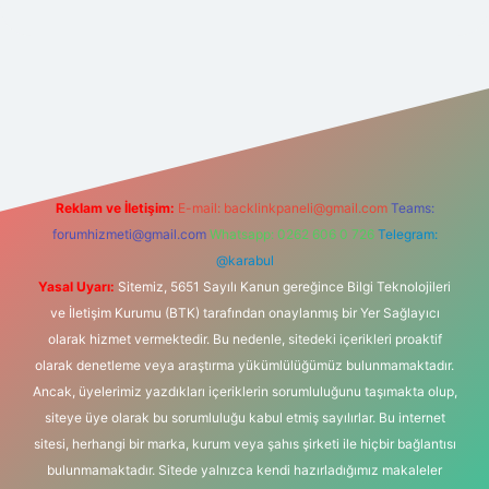
indir
elexbetgiris.org
Reklam ve İletişim:
E-mail:
backlinkpaneli@gmail.com
Teams:
forumhizmeti@gmail.com
Whatsapp: 0262 606 0 726
Telegram:
@karabul
Yasal Uyarı:
Sitemiz, 5651 Sayılı Kanun gereğince Bilgi Teknolojileri
ve İletişim Kurumu (BTK) tarafından onaylanmış bir Yer Sağlayıcı
olarak hizmet vermektedir. Bu nedenle, sitedeki içerikleri proaktif
olarak denetleme veya araştırma yükümlülüğümüz bulunmamaktadır.
Ancak, üyelerimiz yazdıkları içeriklerin sorumluluğunu taşımakta olup,
siteye üye olarak bu sorumluluğu kabul etmiş sayılırlar. Bu internet
sitesi, herhangi bir marka, kurum veya şahıs şirketi ile hiçbir bağlantısı
bulunmamaktadır. Sitede yalnızca kendi hazırladığımız makaleler