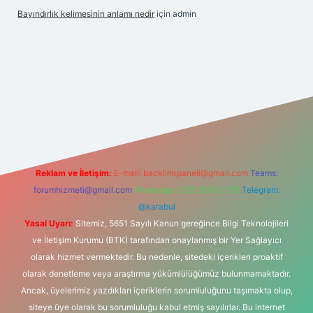
Bayındırlık kelimesinin anlamı nedir
için
admin
hiltonbet-giris.com/
betexper indir
elexbetgiris.org
Reklam ve İletişim:
E-mail:
backlinkpaneli@gmail.com
Teams:
forumhizmeti@gmail.com
Whatsapp: 0262 606 0 726
Telegram:
@karabul
Yasal Uyarı:
Sitemiz, 5651 Sayılı Kanun gereğince Bilgi Teknolojileri
ve İletişim Kurumu (BTK) tarafından onaylanmış bir Yer Sağlayıcı
olarak hizmet vermektedir. Bu nedenle, sitedeki içerikleri proaktif
olarak denetleme veya araştırma yükümlülüğümüz bulunmamaktadır.
Ancak, üyelerimiz yazdıkları içeriklerin sorumluluğunu taşımakta olup,
siteye üye olarak bu sorumluluğu kabul etmiş sayılırlar. Bu internet