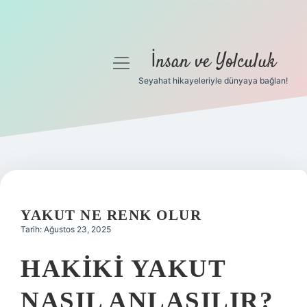
İnsan ve Yolculuk
menüyü
aç
Seyahat hikayeleriyle dünyaya bağlan!
Anasayfa
Gizlilik Politikası
Yasal Uyarı
Hakkımızda
YAKUT NE RENK OLUR
Tarih: Ağustos 23, 2025
HAKIKI YAKUT
NASIL ANLAŞILIR?