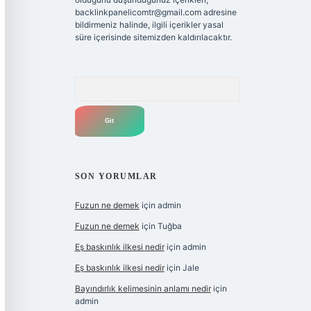
backlinkpanelicomtr@gmail.com
adresine
bildirmeniz halinde, ilgili içerikler yasal
süre içerisinde sitemizden kaldırılacaktır.
Arama
SON YORUMLAR
Fuzun ne demek
için
admin
Fuzun ne demek
için
Tuğba
Eş baskınlık ilkesi nedir
için
admin
Eş baskınlık ilkesi nedir
için
Jale
Bayındırlık kelimesinin anlamı nedir
için
admin