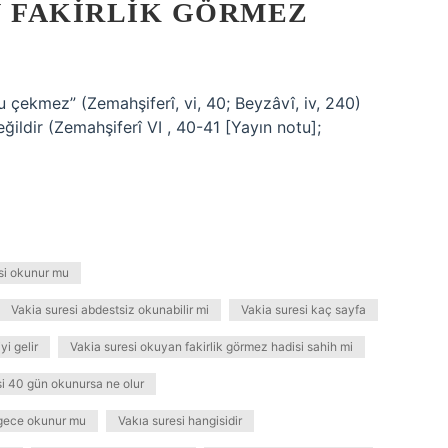
N FAKIRLIK GÖRMEZ
 çekmez” (Zemahşiferî, vi, 40; Beyzâvî, iv, 240)
eğildir (Zemahşiferî VI , 40-41 [Yayın notu];
si okunur mu
Vakia suresi abdestsiz okunabilir mi
Vakia suresi kaç sayfa
i gelir
Vakia suresi okuyan fakirlik görmez hadisi sahih mi
si 40 gün okunursa ne olur
 gece okunur mu
Vakıa suresi hangisidir