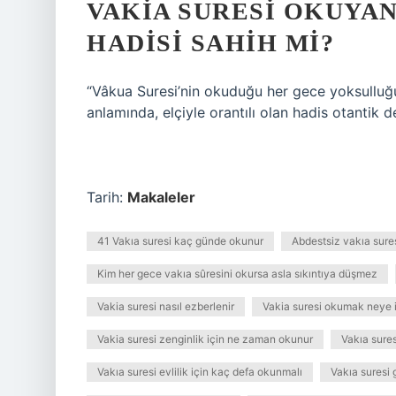
VAKIA SURESI OKUYA
HADISI SAHIH MI?
“Vâkua Suresi’nin okuduğu her gece yoksulluğu
anlamında, elçiyle orantılı olan hadis otantik d
Tarih:
Makaleler
41 Vakıa suresi kaç günde okunur
Abdestsiz vakıa sure
Kim her gece vakıa sûresini okursa asla sıkıntıya düşmez
Vakia suresi nasıl ezberlenir
Vakia suresi okumak neye iy
Vakia suresi zenginlik için ne zaman okunur
Vakıa sure
Vakıa suresi evlilik için kaç defa okunmalı
Vakıa suresi