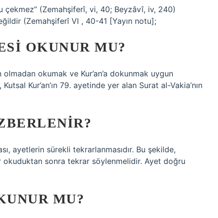
 çekmez” (Zemahşiferî, vi, 40; Beyzâvî, iv, 240)
eğildir (Zemahşiferî VI , 40-41 [Yayın notu];
RESI OKUNUR MU?
syon olmadan okumak ve Kur’an’a dokunmak uygun
utsal Kur’an’ın 79. ayetinde yer alan Surat al-Vakia’nın
EZBERLENIR?
, ayetlerin sürekli tekrarlanmasıdır. Bu şekilde,
ar okuduktan sonra tekrar söylenmelidir. Ayet doğru
OKUNUR MU?