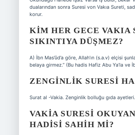
dualarından sonra Suresi von Vakıa Sureti, sad
korur.
KIM HER GECE VAKIA 
SIKINTIYA DÜŞMEZ?
A) İbn Mas’ûd’a göre, Allah’ın (s.a.v) elçisi şu
belaya girmez.” (Bu hadis Hafiz Abu Ya’la ve İbn
ZENGINLIK SURESI HA
Surat al -Vakia. Zenginlik bolluğu gıda ayetleri
VAKIA SURESI OKUYA
HADISI SAHIH MI?