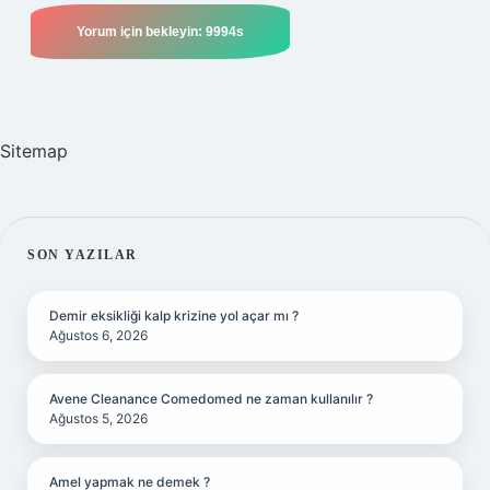
Sitemap
SIDEBAR
SON YAZILAR
Demir eksikliği kalp krizine yol açar mı ?
Ağustos 6, 2026
Avene Cleanance Comedomed ne zaman kullanılır ?
Ağustos 5, 2026
Amel yapmak ne demek ?