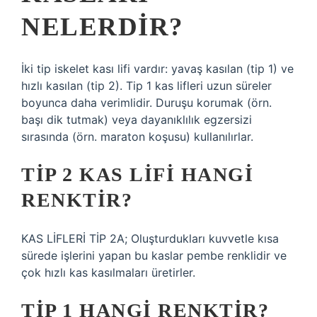
NELERDIR?
İki tip iskelet kası lifi vardır: yavaş kasılan (tip 1) ve
hızlı kasılan (tip 2). Tip 1 kas lifleri uzun süreler
boyunca daha verimlidir. Duruşu korumak (örn.
başı dik tutmak) veya dayanıklılık egzersizi
sırasında (örn. maraton koşusu) kullanılırlar.
TIP 2 KAS LIFI HANGI
RENKTIR?
KAS LİFLERİ TİP 2A; Oluşturdukları kuvvetle kısa
sürede işlerini yapan bu kaslar pembe renklidir ve
çok hızlı kas kasılmaları üretirler.
TIP 1 HANGI RENKTIR?