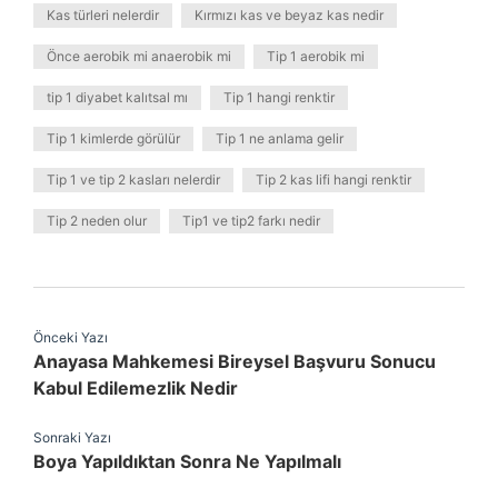
Kas türleri nelerdir
Kırmızı kas ve beyaz kas nedir
Önce aerobik mi anaerobik mi
Tip 1 aerobik mi
tip 1 diyabet kalıtsal mı
Tip 1 hangi renktir
Tip 1 kimlerde görülür
Tip 1 ne anlama gelir
Tip 1 ve tip 2 kasları nelerdir
Tip 2 kas lifi hangi renktir
Tip 2 neden olur
Tip1 ve tip2 farkı nedir
Önceki Yazı
Anayasa Mahkemesi Bireysel Başvuru Sonucu
Kabul Edilemezlik Nedir
Sonraki Yazı
Boya Yapıldıktan Sonra Ne Yapılmalı