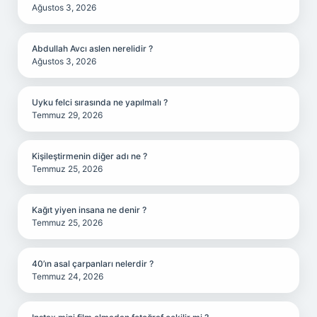
Ağustos 3, 2026
Abdullah Avcı aslen nerelidir ?
Ağustos 3, 2026
Uyku felci sırasında ne yapılmalı ?
Temmuz 29, 2026
Kişileştirmenin diğer adı ne ?
Temmuz 25, 2026
Kağıt yiyen insana ne denir ?
Temmuz 25, 2026
40’ın asal çarpanları nelerdir ?
Temmuz 24, 2026