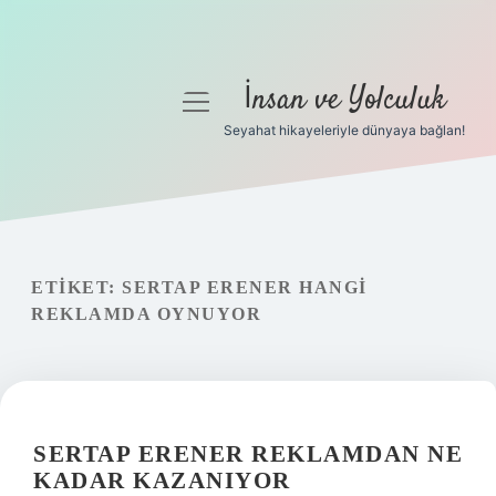
İnsan ve Yolculuk
menüyü
aç
Seyahat hikayeleriyle dünyaya bağlan!
Anasayfa
Gizlilik Politikası
Yasal Uyarı
ETIKET:
SERTAP ERENER HANGI
REKLAMDA OYNUYOR
Hakkımızda
SERTAP ERENER REKLAMDAN NE
KADAR KAZANIYOR