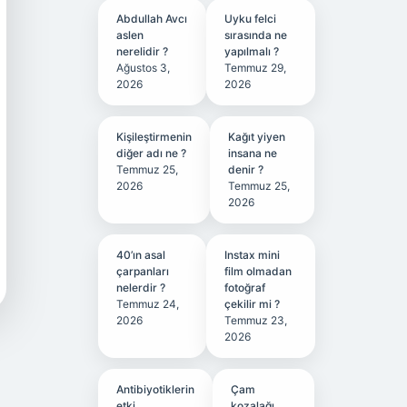
Abdullah Avcı
Uyku felci
aslen
sırasında ne
nerelidir ?
yapılmalı ?
Ağustos 3,
Temmuz 29,
2026
2026
Kişileştirmenin
Kağıt yiyen
diğer adı ne ?
insana ne
Temmuz 25,
denir ?
2026
Temmuz 25,
2026
40’ın asal
Instax mini
çarpanları
film olmadan
nelerdir ?
fotoğraf
Temmuz 24,
çekilir mi ?
2026
Temmuz 23,
2026
Antibiyotiklerin
Çam
etki
kozalağı