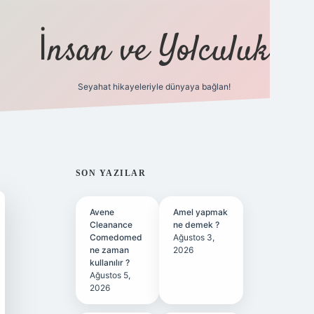
İnsan ve Yolculuk
Seyahat hikayeleriyle dünyaya bağlan!
https://hiltonbet-giris.com/
betexpe
SIDEBAR
SON YAZILAR
Avene
Amel yapmak
Cleanance
ne demek ?
Comedomed
Ağustos 3,
ne zaman
2026
kullanılır ?
Ağustos 5,
2026