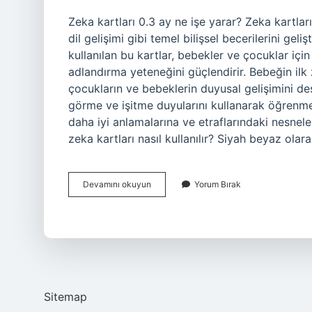
Zeka kartları 0.3 ay ne işe yarar? Zeka kartları
dil gelişimi gibi temel bilişsel becerilerini ge
kullanılan bu kartlar, bebekler ve çocuklar içi
adlandırma yeteneğini güçlendirir. Bebeğin ilk 
çocukların ve bebeklerin duyusal gelişimini de
görme ve işitme duyularını kullanarak öğrenmey
daha iyi anlamalarına ve etraflarındaki nesnele
zeka kartları nasıl kullanılır? Siyah beyaz olar
0
Devamını okuyun
Yorum Bırak
3
Ay
Bebek
Zeka
Kartları
Ne
Işe
Yarar
Sitemap