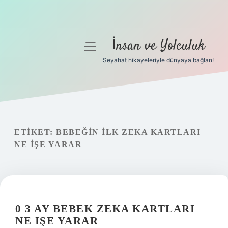
İnsan ve Yolculuk
menüyü
aç
Seyahat hikayeleriyle dünyaya bağlan!
Anasayfa
Gizlilik Politikası
Yasal Uyarı
ETIKET:
BEBEĞIN ILK ZEKA KARTLARI
NE IŞE YARAR
Hakkımızda
0 3 AY BEBEK ZEKA KARTLARI
NE IŞE YARAR