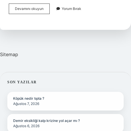
0
Devamını okuyun
Yorum Bırak
3
Ay
Bebek
Zeka
Kartları
Ne
Işe
Yarar
Sitemap
SIDEBAR
SON YAZILAR
Köpük nedir tıpta ?
Ağustos 7, 2026
Demir eksikliği kalp krizine yol açar mı ?
Ağustos 6, 2026