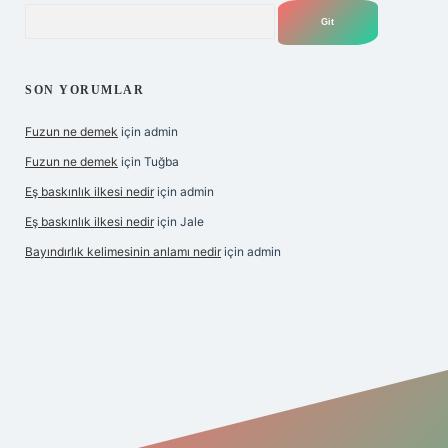
Arama
SON YORUMLAR
Fuzun ne demek
için
admin
Fuzun ne demek
için
Tuğba
Eş baskınlık ilkesi nedir
için
admin
Eş baskınlık ilkesi nedir
için
Jale
Bayındırlık kelimesinin anlamı nedir
için
admin
//hiltonbet-giris.com/
betexper indir
elexbetgiris.org