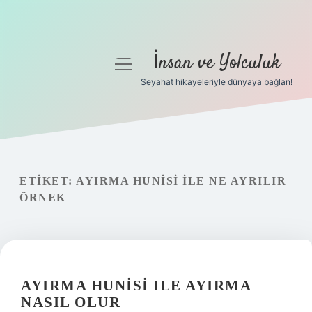
İnsan ve Yolculuk
menüyü
aç
Seyahat hikayeleriyle dünyaya bağlan!
Anasayfa
Gizlilik Politikası
Yasal Uyarı
ETIKET:
AYIRMA HUNISI ILE NE AYRILIR
ÖRNEK
Hakkımızda
AYIRMA HUNISI ILE AYIRMA
NASIL OLUR