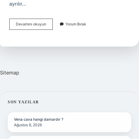
ayrılır…
Ayırma
Devamını okuyun
Yorum Bırak
Hunisi
Ile
Ayırma
Nasıl
Olur
Sitemap
SIDEBAR
SON YAZILAR
Vena cava hangi damardır ?
Ağustos 9, 2026