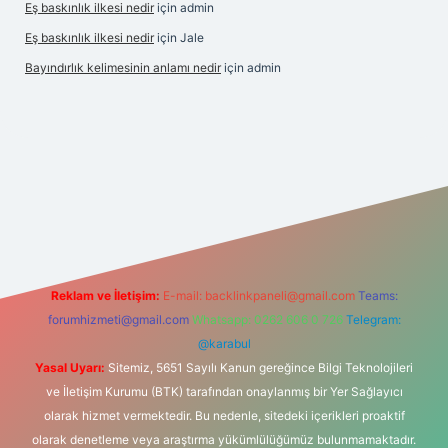
Eş baskınlık ilkesi nedir
için
admin
Eş baskınlık ilkesi nedir
için
Jale
Bayındırlık kelimesinin anlamı nedir
için
admin
m/
betexper indir
elexbetgiris.org
Reklam ve İletişim:
E-mail:
backlinkpaneli@gmail.com
Teams:
forumhizmeti@gmail.com
Whatsapp: 0262 606 0 726
Telegram:
@karabul
Yasal Uyarı:
Sitemiz, 5651 Sayılı Kanun gereğince Bilgi Teknolojileri
ve İletişim Kurumu (BTK) tarafından onaylanmış bir Yer Sağlayıcı
olarak hizmet vermektedir. Bu nedenle, sitedeki içerikleri proaktif
olarak denetleme veya araştırma yükümlülüğümüz bulunmamaktadır.