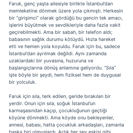
Faruk, genç yaşta ailesiyle birlikte İstanbul’dan
memleketine dönmek üzere yola çıkmıştı. Herkesin
bir “girişimci” olarak gördüğü bu gencin tek amacı,
işlerini büyütmek ve sevdikleriyle daha fazla vakit
geçirebilmekti. Ama bir sabah, bir telefon aldı;
babasının sağlık durumu kötüydü. Hızla hareket
etti ve hemen yola koyuldu. Faruk için bu, sadece
İstanbul’dan ayrılmak değildi. Aynı zamanda
uzaklardaki bir yuvasına, huzuruna ve
başlangıçlarına dönüş anlamına geliyordu. “Sıla”
işte böyle bir şeydi, hem fiziksel hem de duygusal
bir yolculuk.
Faruk için sıla, terk edilen, geride bırakılan bir
yerdir. Onun için sıla, soğuk İstanbul’un
karmaşasından kaçıp, çocukluğunun geçtiği
köyüne dönmekti. Ama köyde onu bekleyenler,
annesi, babası, hatta çocukluk arkadaşları, zamanla
başka biri olmuşlardı. Artık her şey eskisi gibi