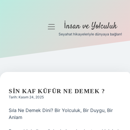
İnsan ve Yolculuk
menüyü
aç
Seyahat hikayeleriyle dünyaya bağlan!
Anasayfa
Gizlilik Politikası
Yasal Uyarı
Hakkımızda
SIN KAF KÜFÜR NE DEMEK ?
Tarih: Kasım 24, 2025
Sıla Ne Demek Dini? Bir Yolculuk, Bir Duygu, Bir
Anlam