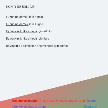
SON YORUMLAR
Fuzun ne demek
için
admin
Fuzun ne demek
için
Tuğba
Eş baskınlık ilkesi nedir
için
admin
Eş baskınlık ilkesi nedir
için
Jale
Bayındırlık kelimesinin anlamı nedir
için
admin
per indir
elexbetgiris.org
Reklam ve İletişim:
E-mail:
backlinkpaneli@gmail.com
Teams:
forumhizmeti@gmail.com
Whatsapp: 0262 606 0 726
Telegram: