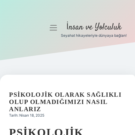
İnsan ve Yolculuk
menüyü
aç
Seyahat hikayeleriyle dünyaya bağlan!
Anasayfa
Gizlilik Politikası
Yasal Uyarı
Hakkımızda
PSIKOLOJIK OLARAK SAĞLIKLI
OLUP OLMADIĞIMIZI NASIL
ANLARIZ
Tarih: Nisan 18, 2025
PSIKOLOJIK