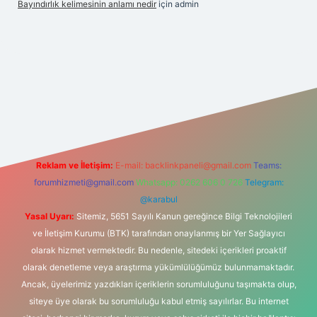
Bayındırlık kelimesinin anlamı nedir
için
admin
ir
elexbetgiris.org
Reklam ve İletişim:
E-mail:
backlinkpaneli@gmail.com
Teams:
forumhizmeti@gmail.com
Whatsapp: 0262 606 0 726
Telegram:
@karabul
Yasal Uyarı:
Sitemiz, 5651 Sayılı Kanun gereğince Bilgi Teknolojileri
ve İletişim Kurumu (BTK) tarafından onaylanmış bir Yer Sağlayıcı
olarak hizmet vermektedir. Bu nedenle, sitedeki içerikleri proaktif
olarak denetleme veya araştırma yükümlülüğümüz bulunmamaktadır.
Ancak, üyelerimiz yazdıkları içeriklerin sorumluluğunu taşımakta olup,
siteye üye olarak bu sorumluluğu kabul etmiş sayılırlar. Bu internet