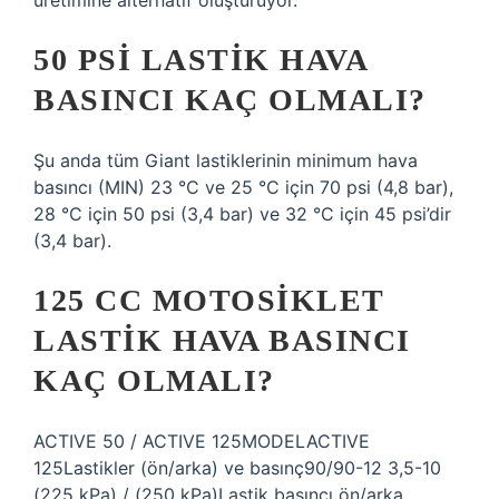
üretimine alternatif oluşturuyor.
50 PSI LASTIK HAVA
BASINCI KAÇ OLMALI?
Şu anda tüm Giant lastiklerinin minimum hava
basıncı (MIN) 23 °C ve 25 °C için 70 psi (4,8 bar),
28 °C için 50 psi (3,4 bar) ve 32 °C için 45 psi’dir
(3,4 bar).
125 CC MOTOSIKLET
LASTIK HAVA BASINCI
KAÇ OLMALI?
ACTIVE 50 / ACTIVE 125MODELACTIVE
125Lastikler (ön/arka) ve basınç90/90-12 3,5-10
(225 kPa) / (250 kPa)Lastik basıncı ön/arka