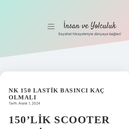
İnsan ve Yolculuk
menüyü
aç
Seyahat hikayeleriyle dünyaya bağlan!
Anasayfa
Gizlilik Politikası
Yasal Uyarı
Hakkımızda
NK 150 LASTIK BASINCI KAÇ
OLMALI
Tarih: Aralık 1, 2024
150’LIK SCOOTER