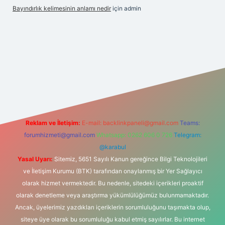
Bayındırlık kelimesinin anlamı nedir
için
admin
ndir
elexbetgiris.org
Reklam ve İletişim:
E-mail:
backlinkpaneli@gmail.com
Teams:
forumhizmeti@gmail.com
Whatsapp: 0262 606 0 726
Telegram:
@karabul
Yasal Uyarı:
Sitemiz, 5651 Sayılı Kanun gereğince Bilgi Teknolojileri
ve İletişim Kurumu (BTK) tarafından onaylanmış bir Yer Sağlayıcı
olarak hizmet vermektedir. Bu nedenle, sitedeki içerikleri proaktif
olarak denetleme veya araştırma yükümlülüğümüz bulunmamaktadır.
Ancak, üyelerimiz yazdıkları içeriklerin sorumluluğunu taşımakta olup,
siteye üye olarak bu sorumluluğu kabul etmiş sayılırlar. Bu internet