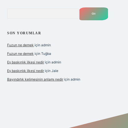
Arama
SON YORUMLAR
Fuzun ne demek
için
admin
Fuzun ne demek
için
Tuğba
Eş baskınlık ilkesi nedir
için
admin
Eş baskınlık ilkesi nedir
için
Jale
Bayındırlık kelimesinin anlamı nedir
için
admin
per indir
elexbetgiris.org