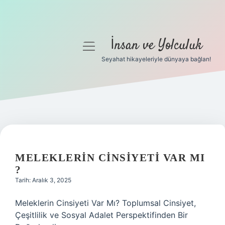
İnsan ve Yolculuk
menüyü
aç
Seyahat hikayeleriyle dünyaya bağlan!
Anasayfa
Gizlilik Politikası
Yasal Uyarı
Hakkımızda
MELEKLERIN CINSIYETI VAR MI
?
Tarih: Aralık 3, 2025
Meleklerin Cinsiyeti Var Mı? Toplumsal Cinsiyet,
Çeşitlilik ve Sosyal Adalet Perspektifinden Bir