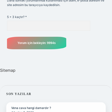
Daha sonraki yorumlarımda kullanılması için adım, e-posta adresim ve
site adresim bu tarayıcıya kaydedilsin.
5 + 3 kaçtır?
*
Sitemap
SIDEBAR
SON YAZILAR
Vena cava hangi damardır ?