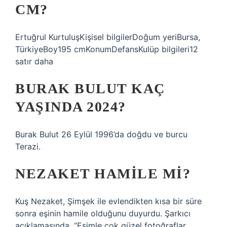
CM?
Ertuğrul KurtuluşKişisel bilgilerDoğum yeriBursa,
TürkiyeBoy195 cmKonumDefansKulüp bilgileri12
satır daha
BURAK BULUT KAÇ
YAŞINDA 2024?
Burak Bulut 26 Eylül 1996’da doğdu ve burcu
Terazi.
NEZAKET HAMILE MI?
Kuş Nezaket, Şimşek ile evlendikten kısa bir süre
sonra eşinin hamile olduğunu duyurdu. Şarkıcı
açıklamasında, “Eşimle çok güzel fotoğraflar