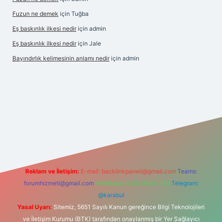
Fuzun ne demek
için
Tuğba
Eş baskınlık ilkesi nedir
için
admin
Eş baskınlık ilkesi nedir
için
Jale
Bayındırlık kelimesinin anlamı nedir
için
admin
iltonbet-giris.com/
betexper indir
elexbetgiris.org
Reklam ve İletişim:
E-mail:
backlinkpaneli@gmail.com
Teams:
forumhizmeti@gmail.com
Whatsapp: 0262 606 0 726
Telegram:
@karabul
Yasal Uyarı:
Sitemiz, 5651 Sayılı Kanun gereğince Bilgi Teknolojileri
ve İletişim Kurumu (BTK) tarafından onaylanmış bir Yer Sağlayıcı