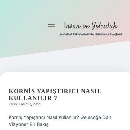
İnsan ve Yolculuk
menüyü
aç
Seyahat hikayeleriyle dünyaya bağlan!
Anasayfa
Gizlilik Politikası
Yasal Uyarı
Hakkımızda
KORNIŞ YAPIŞTIRICI NASIL
KULLANILIR ?
Tarih: Kasım 7, 2025
Korniş Yapıştırıcı Nasıl Kullanılır? Geleceğe Dair
Vizyoner Bir Bakış