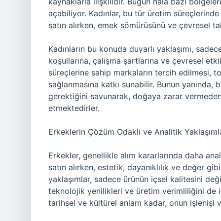
kaynaklarla ilişkilidir. Bugün hala bazı bölgele
açabiliyor. Kadınlar, bu tür üretim süreçlerinde 
satın alırken, emek sömürüsünü ve çevresel t
Kadınların bu konuda duyarlı yaklaşımı, sadec
koşullarına, çalışma şartlarına ve çevresel etki
süreçlerine sahip markaların tercih edilmesi, to
sağlanmasına katkı sunabilir. Bunun yanında, b
gerektiğini savunarak, doğaya zarar vermeden, s
etmektedirler.
Erkeklerin Çözüm Odaklı ve Analitik Yaklaşıml
Erkekler, genellikle alım kararlarında daha ana
satın alırken, estetik, dayanıklılık ve değer g
yaklaşımlar, sadece ürünün içsel kalitesini de
teknolojik yenilikleri ve üretim verimliliğini de 
tarihsel ve kültürel anlam kadar, onun işlenişi 