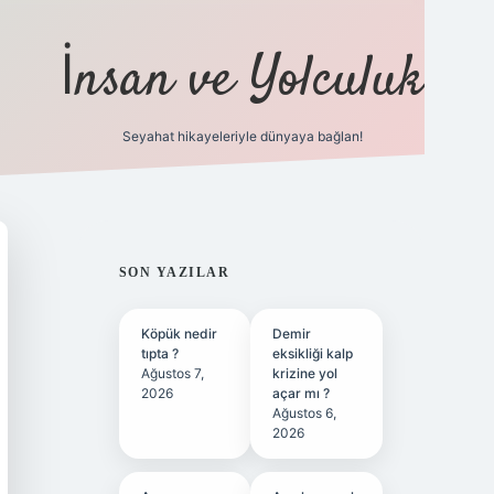
İnsan ve Yolculuk
Seyahat hikayeleriyle dünyaya bağlan!
https://hiltonbet-giris.com/
betexper
SIDEBAR
SON YAZILAR
Köpük nedir
Demir
tıpta ?
eksikliği kalp
Ağustos 7,
krizine yol
2026
açar mı ?
Ağustos 6,
2026