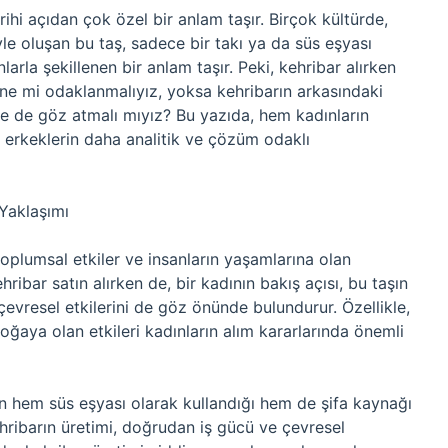
ihi açıdan çok özel bir anlam taşır. Birçok kültürde,
yle oluşan bu taş, sadece bir takı ya da süs eşyası
arla şekillenen bir anlam taşır. Peki, kehribar alırken
ine mi odaklanmalıyız, yoksa kehribarın arkasındaki
ne de göz atmalı mıyız? Bu yazıda, hem kadınların
 erkeklerin daha analitik ve çözüm odaklı
 Yaklaşımı
toplumsal etkiler ve insanların yaşamlarına olan
ribar satın alırken de, bir kadının bakış açısı, bu taşın
evresel etkilerini de göz önünde bulundurur. Özellikle,
doğaya olan etkileri kadınların alım kararlarında önemli
ın hem süs eşyası olarak kullandığı hem de şifa kaynağı
ehribarın üretimi, doğrudan iş gücü ve çevresel