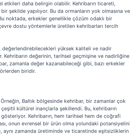
etkileri daha belirgin olabilir. Kehribarın ticareti,
z bir şekilde yapılıyor. Bu da ormanların yok olmasına ve
 Bu noktada, erkekler genellikle çözüm odaklı bir
çevre dostu yöntemlerle üretilen kehribarları tercih
k değerlendirebilecekleri yüksek kaliteli ve nadir
r. Kehribarın değerinin, tarihsel geçmişine ve nadirliğine
ribar, zamanla değer kazanabileceği gibi, bazı erkekler
örlerden biridir.
ır. Örneğin, Baltık bölgesinde kehribar, bir zamanlar çok
eşitli kültürel inançlarla şekillendi. Bu, kehribarın
de gösteriyor. Kehribarın, hem tarihsel hem de coğrafi
ası, onun evrensel bir ürün olma yolundaki potansiyelini
ı, aynı zamanda üretiminde ve ticaretinde eşitsizliklerin