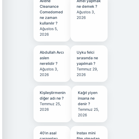
Avene
Amel yapmak
Cleanance
ne demek ?
Comedomed
Ağustos 3,
ne zaman
2026
kullanılır ?
Ağustos 5,
2026
Abdullah Avcı
Uyku felci
aslen
sırasında ne
nerelidir ?
yapılmalı ?
Ağustos 3,
Temmuz 29,
2026
2026
Kişileştirmenin
Kağıt yiyen
diğer adı ne ?
insana ne
Temmuz 25,
denir ?
2026
Temmuz 25,
2026
40’ın asal
Instax mini
çarpanları
film olmadan