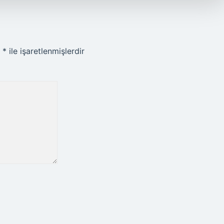
r
*
ile işaretlenmişlerdir