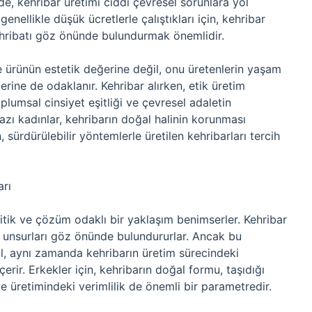
rde, kehribar üretimi ciddi çevresel sorunlara yol
genellikle düşük ücretlerle çalıştıkları için, kehribar
ahribatı göz önünde bulundurmak önemlidir.
e ürünün estetik değerine değil, onu üretenlerin yaşam
lerine de odaklanır. Kehribar alırken, etik üretim
plumsal cinsiyet eşitliği ve çevresel adaletin
azı kadınlar, kehribarın doğal halinin korunması
ürdürülebilir yöntemlerle üretilen kehribarları tercih
arı
litik ve çözüm odaklı bir yaklaşım benimserler. Kehribar
ibi unsurları göz önünde bulundururlar. Ancak bu
ğil, aynı zamanda kehribarın üretim sürecindeki
içerir. Erkekler için, kehribarın doğal formu, taşıdığı
ve üretimindeki verimlilik de önemli bir parametredir.