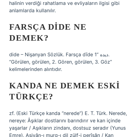
halinin verdiği rahatlama ve evliyaların ilgisi gibi
anlamlarda kullanılır.
FARSÇA DIDE NE
DEMEK?
dide – Nişanyan Sözlük. Farsça dīde دیده “1.
“Görülen, görülen, 2. Gören, görülen, 3. Göz”
kelimelerinden alıntıdır.
KANDA NE DEMEK ESKI
TÜRKÇE?
zf. (Eski Türkçe kanda “nerede”) E. T. Türk. Nerede,
nereye: Âşıklar dostlarını barındırır ve kan içinde
yaşarlar / Aşıkların zindanı, dostsuz seradır (Yunus
Emre). Aşiyân-ı murg-ı dil zülf-i perîşân / Kan