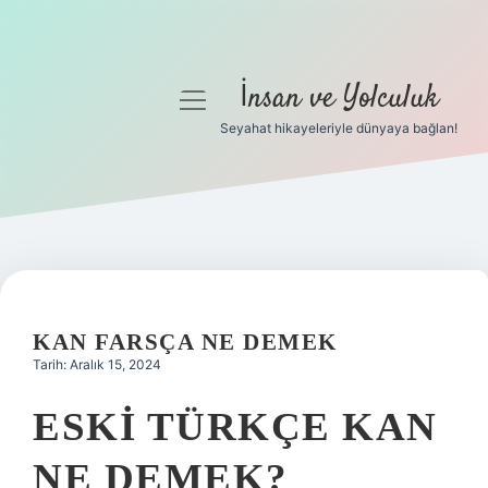
İnsan ve Yolculuk
menüyü
aç
Seyahat hikayeleriyle dünyaya bağlan!
Anasayfa
Gizlilik Politikası
Yasal Uyarı
Hakkımızda
KAN FARSÇA NE DEMEK
Tarih: Aralık 15, 2024
ESKI TÜRKÇE KAN
NE DEMEK?