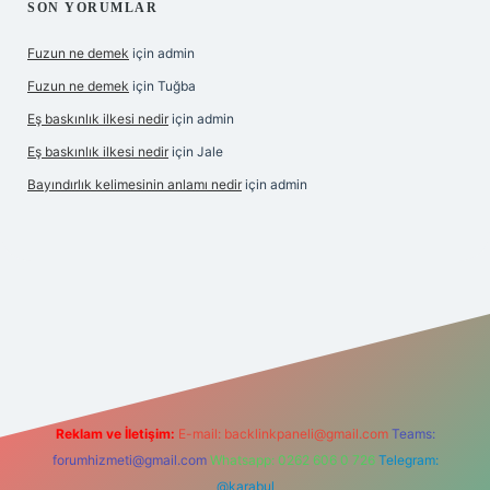
SON YORUMLAR
Fuzun ne demek
için
admin
Fuzun ne demek
için
Tuğba
Eş baskınlık ilkesi nedir
için
admin
Eş baskınlık ilkesi nedir
için
Jale
Bayındırlık kelimesinin anlamı nedir
için
admin
ltonbet-giris.com/
betexper indir
elexbetgiris.org
Reklam ve İletişim:
E-mail:
backlinkpaneli@gmail.com
Teams:
forumhizmeti@gmail.com
Whatsapp: 0262 606 0 726
Telegram:
@karabul