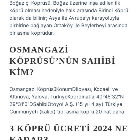
Boğaziçi Köprüsü, Boğaz üzerine inşa edilen ilk
köprü olması nedeniyle halk arasında Birinci Köprü
olarak da bilinir; Asya ile Avrupa’yı karayoluyla
birbirine bağlayan Ortaköy ile Beylerbeyi arasında
bir asma köprüdür.
OSMANGAZI
KÖPRÜSÜ’NÜN SAHIBI
KIM?
Osmangazi KöprüsüKonumDilovası, Kocaeli ve
Altınova, Yalova, TürkiyeKoordinatlar40°45′32″N
29°31′0″DSahibiOtoyol A.Ş. (15 yıl 4 ay) Türkiye
Cumhuriyeti (kalıcı) tipi asma köprü 20 hat daha
3 KÖPRÜ ÜCRETI 2024 NE
KADAR?