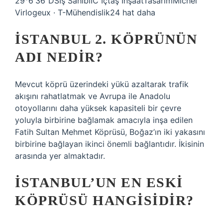
29°6′36″DSİş SahibiIC İçtaş İnşaatTasarımMichel
Virlogeux · T-Mühendislik24 hat daha
İSTANBUL 2. KÖPRÜNÜN
ADI NEDIR?
Mevcut köprü üzerindeki yükü azaltarak trafik
akışını rahatlatmak ve Avrupa ile Anadolu
otoyollarını daha yüksek kapasiteli bir çevre
yoluyla birbirine bağlamak amacıyla inşa edilen
Fatih Sultan Mehmet Köprüsü, Boğaz’ın iki yakasını
birbirine bağlayan ikinci önemli bağlantıdır. İkisinin
arasında yer almaktadır.
İSTANBUL’UN EN ESKI
KÖPRÜSÜ HANGISIDIR?