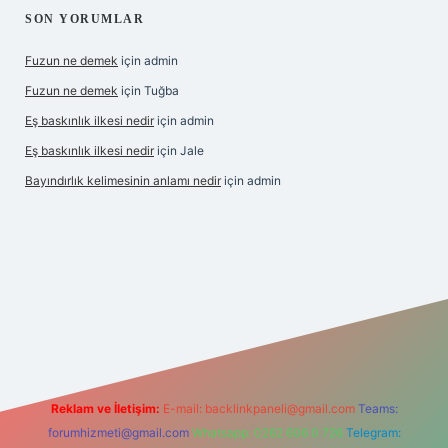
SON YORUMLAR
Fuzun ne demek
için
admin
Fuzun ne demek
için
Tuğba
Eş baskınlık ilkesi nedir
için
admin
Eş baskınlık ilkesi nedir
için
Jale
Bayındırlık kelimesinin anlamı nedir
için
admin
tonbet-giris.com/
betexper indir
elexbetgiris.org
Reklam ve İletişim:
E-mail:
backlinkpaneli@gmail.com
Teams:
forumhizmeti@gmail.com
Whatsapp: 0262 606 0 726
Telegram: