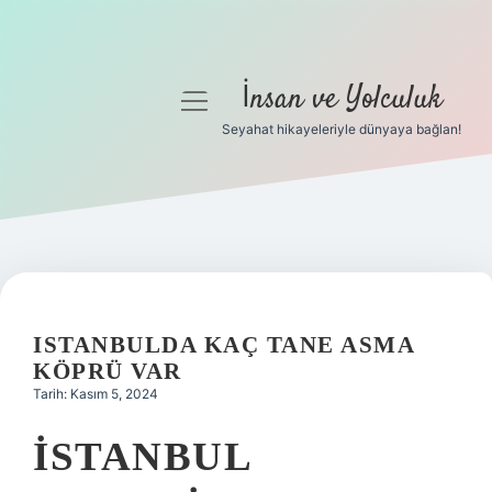
İnsan ve Yolculuk
menüyü
aç
Seyahat hikayeleriyle dünyaya bağlan!
Anasayfa
Gizlilik Politikası
Yasal Uyarı
Hakkımızda
ISTANBULDA KAÇ TANE ASMA
KÖPRÜ VAR
Tarih: Kasım 5, 2024
İSTANBUL