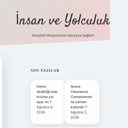
İnsan ve Yolculuk
Seyahat hikayeleriyle dünyaya bağlan!
https://hiltonbet-giris.com/
betexper i
SIDEBAR
SON YAZILAR
Demir
Avene
eksikliği kalp
Cleanance
krizine yol
Comedomed
açar mı ?
ne zaman
Ağustos 6,
kullanılır ?
2026
Ağustos 5,
2026