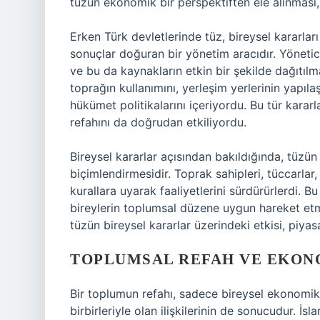
tüzün ekonomik bir perspektiften ele alınması,
Erken Türk devletlerinde tüz, bireysel kararları
sonuçlar doğuran bir yönetim aracıdır. Yönetici
ve bu da kaynakların etkin bir şekilde dağıtılm
toprağın kullanımını, yerleşim yerlerinin yapıla
hükümet politikalarını içeriyordu. Bu tür kararla
refahını da doğrudan etkiliyordu.
Bireysel kararlar açısından bakıldığında, tüzün 
biçimlendirmesidir. Toprak sahipleri, tüccarlar,
kurallara uyarak faaliyetlerini sürdürürlerdi. B
bireylerin toplumsal düzene uygun hareket etmel
tüzün bireysel kararlar üzerindeki etkisi, piyasa
TOPLUMSAL REFAH VE EKON
Bir toplumun refahı, sadece bireysel ekonomik 
birbirleriyle olan ilişkilerinin de sonucudur. İ