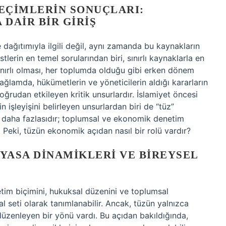
EÇIMLERIN SONUÇLARI:
 DAIR BIR GIRIŞ
dağıtımıyla ilgili değil, aynı zamanda bu kaynakların
stlerin en temel sorularından biri, sınırlı kaynaklarla en
 sınırlı olması, her toplumda olduğu gibi erken dönem
ağlamda, hükümetlerin ve yöneticilerin aldığı kararların
oğrudan etkileyen kritik unsurlardır. İslamiyet öncesi
 işleyişini belirleyen unsurlardan biri de “tüz”
n daha fazlasıdır; toplumsal ve ekonomik denetim
 Peki, tüzün ekonomik açıdan nasıl bir rolü vardır?
IYASA DINAMIKLERI VE BIREYSEL
etim biçimini, hukuksal düzenini ve toplumsal
ural seti olarak tanımlanabilir. Ancak, tüzün yalnızca
düzenleyen bir yönü vardı. Bu açıdan bakıldığında,