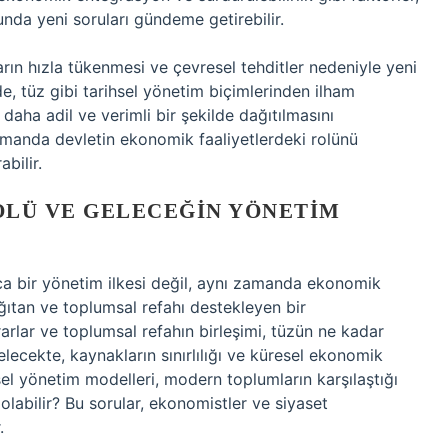
nda yeni soruları gündeme getirebilir.
ın hızla tükenmesi ve çevresel tehditler nedeniyle yeni
e, tüz gibi tarihsel yönetim biçimlerinden ilham
aha adil ve verimli bir şekilde dağıtılmasını
 zamanda devletin ekonomik faaliyetlerdeki rolünü
bilir.
OLÜ VE GELECEĞIN YÖNETIM
zca bir yönetim ilkesi değil, aynı zamanda ekonomik
ağıtan ve toplumsal refahı destekleyen bir
arlar ve toplumsal refahın birleşimi, tüzün ne kadar
elecekte, kaynakların sınırlılığı ve küresel ekonomik
sel yönetim modelleri, modern toplumların karşılaştığı
labilir? Bu sorular, ekonomistler ve siyaset
.