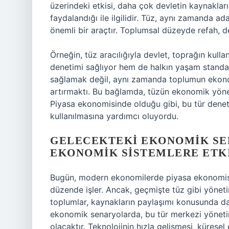
üzerindeki etkisi, daha çok devletin kaynaklar
faydalandığı ile ilgilidir. Tüz, aynı zamanda a
önemli bir araçtır. Toplumsal düzeyde refah, devl
Örneğin, tüz aracılığıyla devlet, toprağın kul
denetimi sağlıyor hem de halkın yaşam standar
sağlamak değil, aynı zamanda toplumun ekonomi
artırmaktı. Bu bağlamda, tüzün ekonomik yönet
Piyasa ekonomisinde olduğu gibi, bu tür denetim
kullanılmasına yardımcı oluyordu.
GELECEKTEKI EKONOMIK SE
EKONOMIK SISTEMLERE ETKI
Bugün, modern ekonomilerde piyasa ekonomisi 
düzende işler. Ancak, geçmişte tüz gibi yönet
toplumlar, kaynakların paylaşımı konusunda d
ekonomik senaryolarda, bu tür merkezi yönetim
olacaktır. Teknolojinin hızla gelişmesi, küresel