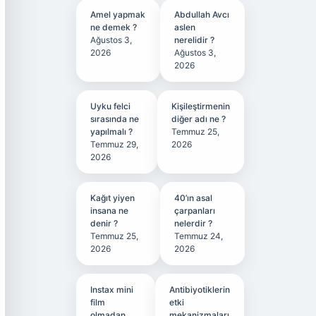
Amel yapmak
Abdullah Avcı
ne demek ?
aslen
Ağustos 3,
nerelidir ?
2026
Ağustos 3,
2026
Uyku felci
Kişileştirmenin
sırasında ne
diğer adı ne ?
yapılmalı ?
Temmuz 25,
Temmuz 29,
2026
2026
Kağıt yiyen
40’ın asal
insana ne
çarpanları
denir ?
nelerdir ?
Temmuz 25,
Temmuz 24,
2026
2026
Instax mini
Antibiyotiklerin
film
etki
olmadan
mekanizmaları