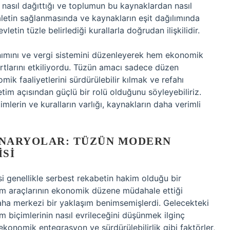
ı nasıl dağıttığı ve toplumun bu kaynaklardan nasıl
daletin sağlanmasında ve kaynakların eşit dağılımında
etin tüzle belirlediği kurallarla doğrudan ilişkilidir.
lanımını ve vergi sistemini düzenleyerek hem ekonomik
tlarını etkiliyordu. Tüzün amacı sadece düzen
k faaliyetlerini sürdürülebilir kılmak ve refahı
im açısından güçlü bir rolü olduğunu söyleyebiliriz.
lerin ve kuralların varlığı, kaynakların daha verimli
NARYOLAR: TÜZÜN MODERN
SI
genellikle serbest rekabetin hakim olduğu bir
im araçlarının ekonomik düzene müdahale ettiği
aha merkezi bir yaklaşım benimsemişlerdi. Gelecekteki
 biçimlerinin nasıl evrileceğini düşünmek ilginç
 ekonomik entegrasyon ve sürdürülebilirlik gibi faktörler,