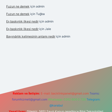
Fuzun ne demek
için
admin
Fuzun ne demek
için
Tuğba
Eş baskınlık ilkesi nedir
için
admin
Eş baskınlık ilkesi nedir
için
Jale
Bayındırlık kelimesinin anlamı nedir
için
admin
ndir
elexbetgiris.org
Reklam ve İletişim:
E-mail:
backlinkpaneli@gmail.com
Teams:
forumhizmeti@gmail.com
Whatsapp: 0262 606 0 726
Telegram:
@karabul
Yasal Uyarı:
Sitemiz, 5651 Sayılı Kanun gereğince Bilgi Teknolojileri