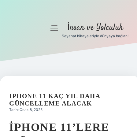
İnsan ve Yolculuk
menüyü
aç
Seyahat hikayeleriyle dünyaya bağlan!
Anasayfa
Gizlilik Politikası
Yasal Uyarı
Hakkımızda
IPHONE 11 KAÇ YIL DAHA
GÜNCELLEME ALACAK
Tarih: Ocak 8, 2025
IPHONE 11’LERE