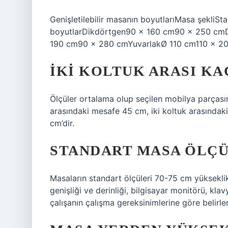
Genişletilebilir masanın boyutlarıMasa şekliSta
boyutlarDikdörtgen90 x 160 cm90 x 250 cm
190 cm90 x 280 cmYuvarlakØ 110 cm110 x 20
İKI KOLTUK ARASI KA
Ölçüler ortalama olup seçilen mobilya parçasın
arasındaki mesafe 45 cm, iki koltuk arasındak
cm’dir.
STANDART MASA ÖLÇÜ
Masaların standart ölçüleri 70-75 cm yüksekli
genişliği ve derinliği, bilgisayar monitörü, kla
çalışanın çalışma gereksinimlerine göre belirlen