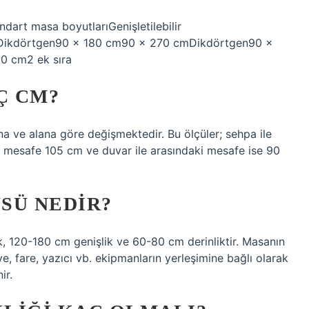
ndart masa boyutlarıGenişletilebilir
Dikdörtgen90 x 180 cm90 x 270 cmDikdörtgen90 x
0 cm2 ek sıra
Ç CM?
a ve alana göre değişmektedir. Bu ölçüler; sehpa ile
i mesafe 105 cm ve duvar ile arasındaki mesafe ise 90
SÜ NEDIR?
k, 120-180 cm genişlik ve 60-80 cm derinliktir. Masanın
vye, fare, yazıcı vb. ekipmanların yerleşimine bağlı olarak
ir.