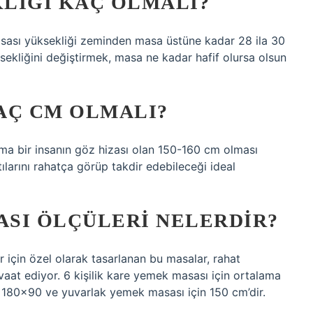
LIĞI KAÇ OLMALI?
sası yüksekliği zeminden masa üstüne kadar 28 ila 30
ksekliğini değiştirmek, masa ne kadar hafif olursa olsun
AÇ CM OLMALI?
ama bir insanın göz hizası olan 150-160 cm olması
ntılarını rahatça görüp takdir edebileceği ideal
ASI ÖLÇÜLERI NELERDIR?
er için özel olarak tasarlanan bu masalar, rahat
 vaat ediyor. 6 kişilik kare yemek masası için ortalama
 180×90 ve yuvarlak yemek masası için 150 cm’dir.