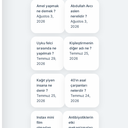
Amel yapmak
Abdullah Avcı
ne demek ?
aslen
Ağustos 3,
nerelidir ?
2026
Ağustos 3,
2026
Uyku felci
Kişileştirmenin
sırasında ne
diğer adı ne ?
yapılmalı ?
Temmuz 25,
Temmuz 29,
2026
2026
Kağıt yiyen
40’ın asal
insana ne
çarpanları
denir ?
nelerdir ?
Temmuz 25,
Temmuz 24,
2026
2026
Instax mini
Antibiyotiklerin
film
etki
olmadan
mekanizmaları