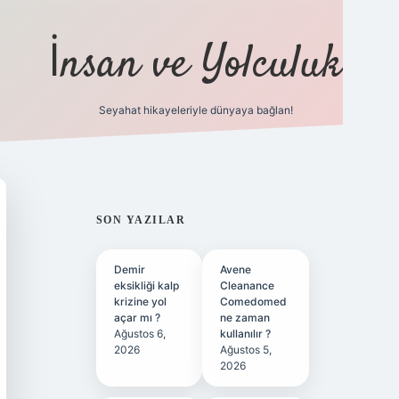
İnsan ve Yolculuk
Seyahat hikayeleriyle dünyaya bağlan!
https://hiltonbet-giris.com/
betexper indi
SIDEBAR
SON YAZILAR
Demir
Avene
eksikliği kalp
Cleanance
krizine yol
Comedomed
açar mı ?
ne zaman
Ağustos 6,
kullanılır ?
2026
Ağustos 5,
2026