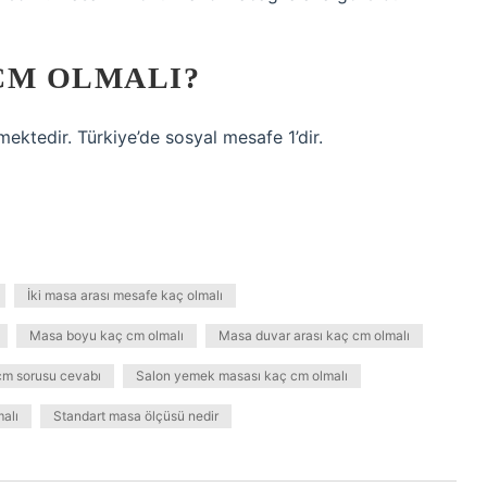
CM OLMALI?
ktedir. Türkiye’de sosyal mesafe 1’dir.
İki masa arası mesafe kaç olmalı
Masa boyu kaç cm olmalı
Masa duvar arası kaç cm olmalı
cm sorusu cevabı
Salon yemek masası kaç cm olmalı
alı
Standart masa ölçüsü nedir