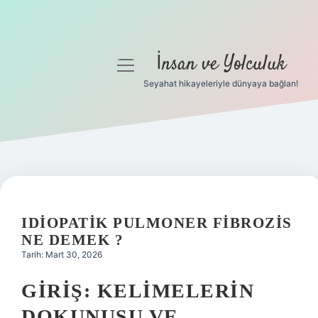
İnsan ve Yolculuk
menüyü
aç
Seyahat hikayeleriyle dünyaya bağlan!
Anasayfa
Gizlilik Politikası
Yasal Uyarı
Hakkımızda
IDIOPATIK PULMONER FIBROZIS
NE DEMEK ?
Tarih: Mart 30, 2026
GIRIŞ: KELIMELERIN
DOKUNUŞU VE