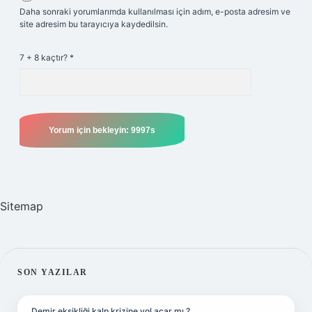
Daha sonraki yorumlarımda kullanılması için adım, e-posta adresim ve
site adresim bu tarayıcıya kaydedilsin.
7 + 8 kaçtır?
*
Sitemap
SIDEBAR
SON YAZILAR
Demir eksikliği kalp krizine yol açar mı ?