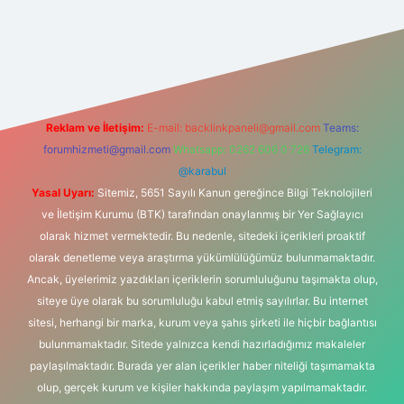
ltonbet-giris.com/
betexper indir
elexbetgiris.org
Reklam ve İletişim:
E-mail:
backlinkpaneli@gmail.com
Teams:
forumhizmeti@gmail.com
Whatsapp: 0262 606 0 726
Telegram:
@karabul
Yasal Uyarı:
Sitemiz, 5651 Sayılı Kanun gereğince Bilgi Teknolojileri
ve İletişim Kurumu (BTK) tarafından onaylanmış bir Yer Sağlayıcı
olarak hizmet vermektedir. Bu nedenle, sitedeki içerikleri proaktif
olarak denetleme veya araştırma yükümlülüğümüz bulunmamaktadır.
Ancak, üyelerimiz yazdıkları içeriklerin sorumluluğunu taşımakta olup,
siteye üye olarak bu sorumluluğu kabul etmiş sayılırlar. Bu internet
sitesi, herhangi bir marka, kurum veya şahıs şirketi ile hiçbir bağlantısı
bulunmamaktadır. Sitede yalnızca kendi hazırladığımız makaleler
paylaşılmaktadır. Burada yer alan içerikler haber niteliği taşımamakta
olup, gerçek kurum ve kişiler hakkında paylaşım yapılmamaktadır.