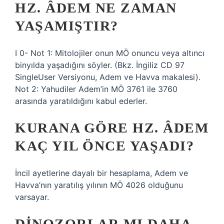
HZ. ÂDEM NE ZAMAN
YAŞAMIŞTIR?
I 0- Not 1: Mitolojiler onun MÖ onuncu veya altıncı
binyılda yaşadığını söyler. (Bkz. İngiliz CD 97
SingleUser Versiyonu, Adem ve Havva makalesi).
Not 2: Yahudiler Adem’in MÖ 3761 ile 3760
arasında yaratıldığını kabul ederler.
KURANA GÖRE HZ. ÂDEM
KAÇ YIL ÖNCE YAŞADI?
İncil ayetlerine dayalı bir hesaplama, Adem ve
Havva’nın yaratılış yılının MÖ 4026 olduğunu
varsayar.
DINOZORLAR MI DAHA