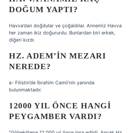
DOĞUM YAPTI?
Havva’dan doğdular ve çoğaldılar. Annemiz Havva
her zaman ikiz doğururdu. Bunlardan biri erkek,
diğeri kızdı.
HZ. ADEM’IN MEZARI
NEREDE?
a- Filistin’de İbrahim Camii’nin yanında
bulunmaktadır.
12000 YIL ÖNCE HANGI
PEYGAMBER VARDI?
“Göbeklitepe 12.000 yıl önce inşa edildi. Ancak Hz.