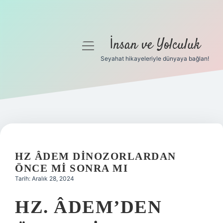
İnsan ve Yolculuk
menüyü
aç
Seyahat hikayeleriyle dünyaya bağlan!
Anasayfa
Gizlilik Politikası
Yasal Uyarı
Hakkımızda
HZ ÂDEM DINOZORLARDAN
ÖNCE MI SONRA MI
Tarih: Aralık 28, 2024
HZ. ÂDEM’DEN