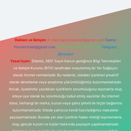
ndir
elexbetgiris.org
Reklam ve İletişim:
E-mail:
backlinkpaneli@gmail.com
Teams:
forumhizmeti@gmail.com
Whatsapp: 0262 606 0 726
Telegram:
@karabul
Yasal Uyarı:
Sitemiz, 5651 Sayılı Kanun gereğince Bilgi Teknolojileri
ve İletişim Kurumu (BTK) tarafından onaylanmış bir Yer Sağlayıcı
olarak hizmet vermektedir. Bu nedenle, sitedeki içerikleri proaktif
olarak denetleme veya araştırma yükümlülüğümüz bulunmamaktadır.
Ancak, üyelerimiz yazdıkları içeriklerin sorumluluğunu taşımakta olup,
siteye üye olarak bu sorumluluğu kabul etmiş sayılırlar. Bu internet
sitesi, herhangi bir marka, kurum veya şahıs şirketi ile hiçbir bağlantısı
bulunmamaktadır. Sitede yalnızca kendi hazırladığımız makaleler
paylaşılmaktadır. Burada yer alan içerikler haber niteliği taşımamakta
olup, gerçek kurum ve kişiler hakkında paylaşım yapılmamaktadır.