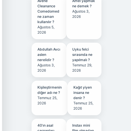
Avene
Amel yapmak
Cleanance
ne demek ?
Comedomed
Ağustos 3,
ne zaman
2026
kullanılır ?
Ağustos 5,
2026
Abdullah Avcı
Uyku felci
aslen
sırasında ne
nerelidir ?
yapılmalı ?
Ağustos 3,
Temmuz 29,
2026
2026
Kişileştirmenin
Kağıt yiyen
diğer adı ne ?
insana ne
Temmuz 25,
denir ?
2026
Temmuz 25,
2026
40’ın asal
Instax mini
çarpanları
film olmadan