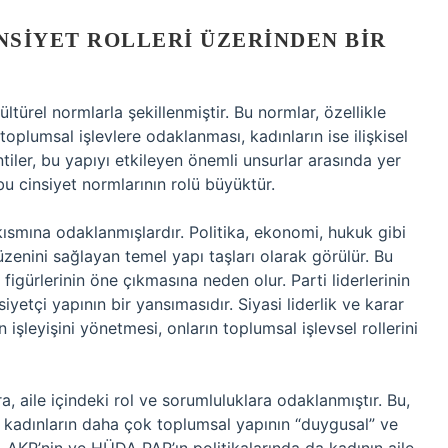
SIYET ROLLERI ÜZERINDEN BIR
ltürel normlarla şekillenmiştir. Bu normlar, özellikle
 toplumsal işlevlere odaklanması, kadınların ise ilişkisel
ntiler, bu yapıyı etkileyen önemli unsurlar arasında yer
u cinsiyet normlarının rolü büyüktür.
 kısmına odaklanmışlardır. Politika, ekonomi, hukuk gibi
zenini sağlayan temel yapı taşları olarak görülür. Bu
igürlerinin öne çıkmasına neden olur. Parti liderlerinin
iyetçi yapının bir yansımasıdır. Siyasi liderlik ve karar
işleyişini yönetmesi, onların toplumsal işlevsel rollerini
ra, aile içindeki rol ve sorumluluklara odaklanmıştır. Bu,
ak, kadınların daha çok toplumsal yapının “duygusal” ve