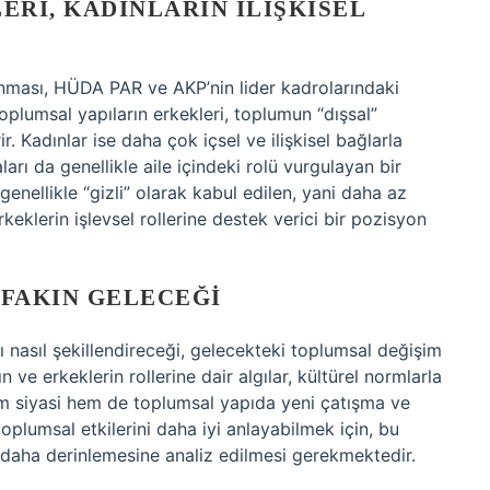
ERI, KADINLARIN İLIŞKISEL
anması, HÜDA PAR ve AKP’nin lider kadrolarındaki
toplumsal yapıların erkekleri, toplumun “dışsal”
. Kadınlar ise daha çok içsel ve ilişkisel bağlarla
ları da genellikle aile içindeki rolü vurgulayan bir
 genellikle “gizli” olarak kabul edilen, yani daha az
rkeklerin işlevsel rollerine destek verici bir pozisyon
IFAKIN GELECEĞI
 nasıl şekillendireceği, gelecekteki toplumsal değişim
 ve erkeklerin rollerine dair algılar, kültürel normlarla
 hem siyasi hem de toplumsal yapıda yeni çatışma ve
toplumsal etkilerini daha iyi anlayabilmek için, bu
in daha derinlemesine analiz edilmesi gerekmektedir.