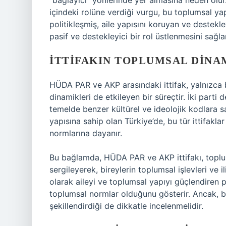
“bağlayıcı” yönlerinde yer almasına neden olur
içindeki rolüne verdiği vurgu, bu toplumsal yap
politikleşmiş, aile yapısını koruyan ve destekl
pasif ve destekleyici bir rol üstlenmesini sağlar
İTTIFAKIN TOPLUMSAL DINA
HÜDA PAR ve AKP arasındaki ittifak, yalnızca 
dinamikleri de etkileyen bir süreçtir. İki parti
temelde benzer kültürel ve ideolojik kodlara s
yapısına sahip olan Türkiye’de, bu tür ittifakla
normlarına dayanır.
Bu bağlamda, HÜDA PAR ve AKP ittifakı, toplum
sergileyerek, bireylerin toplumsal işlevleri ve il
olarak aileyi ve toplumsal yapıyı güçlendiren po
toplumsal normlar olduğunu gösterir. Ancak, bu
şekillendirdiği de dikkatle incelenmelidir.