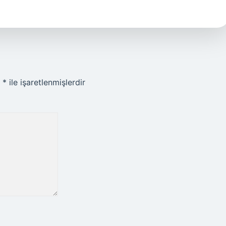
r
*
ile işaretlenmişlerdir