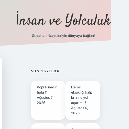
İnsan ve Yolculuk
Seyahat hikayeleriyle dünyaya bağlan!
https://hiltonbet-giris.com/
betexper in
SIDEBAR
SON YAZILAR
Köpük nedir
Demir
tıpta ?
eksikliği kalp
Ağustos 7,
krizine yol
2026
açar mı ?
Ağustos 6,
2026