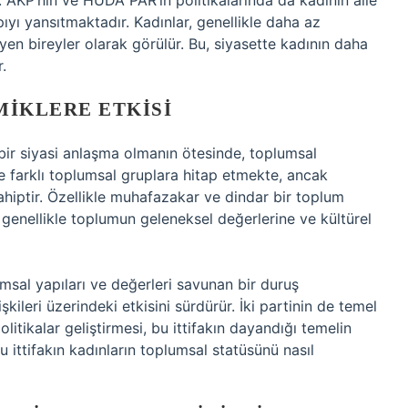
. AKP’nin ve HÜDA PAR’ın politikalarında da kadının aile
ıyı yansıtmaktadır. Kadınlar, genellikle daha az
eyen bireyler olarak görülür. Bu, siyasette kadının daha
.
MIKLERE ETKISI
bir siyasi anlaşma olmanın ötesinde, toplumsal
 de farklı toplumsal gruplara hitap etmekte, ancak
ahiptir. Özellikle muhafazakar ve dindar bir toplum
r genellikle toplumun geleneksel değerlerine ve kültürel
sal yapıları ve değerleri savunan bir duruş
işkileri üzerindeki etkisini sürdürür. İki partinin de temel
litikalar geliştirmesi, bu ittifakın dayandığı temelin
 ittifakın kadınların toplumsal statüsünü nasıl