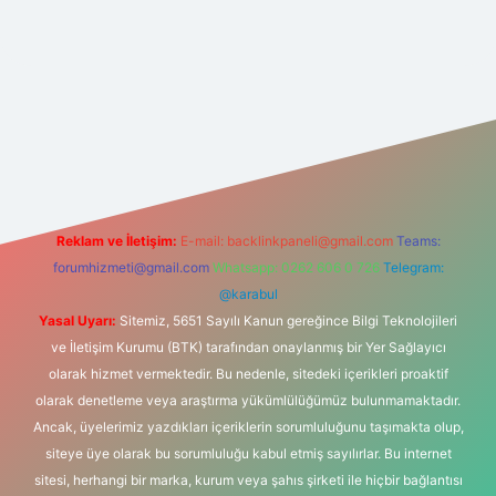
r indir
elexbetgiris.org
Reklam ve İletişim:
E-mail:
backlinkpaneli@gmail.com
Teams:
forumhizmeti@gmail.com
Whatsapp: 0262 606 0 726
Telegram:
@karabul
Yasal Uyarı:
Sitemiz, 5651 Sayılı Kanun gereğince Bilgi Teknolojileri
ve İletişim Kurumu (BTK) tarafından onaylanmış bir Yer Sağlayıcı
olarak hizmet vermektedir. Bu nedenle, sitedeki içerikleri proaktif
olarak denetleme veya araştırma yükümlülüğümüz bulunmamaktadır.
Ancak, üyelerimiz yazdıkları içeriklerin sorumluluğunu taşımakta olup,
siteye üye olarak bu sorumluluğu kabul etmiş sayılırlar. Bu internet
sitesi, herhangi bir marka, kurum veya şahıs şirketi ile hiçbir bağlantısı