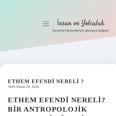
İnsan ve Yolculuk
menüyü
aç
Seyahat hikayeleriyle dünyaya bağlan!
Anasayfa
Gizlilik Politikası
Yasal Uyarı
Hakkımızda
ETHEM EFENDI NERELI ?
Tarih: Kasım 20, 2025
ETHEM EFENDI NERELI?
BIR ANTROPOLOJIK