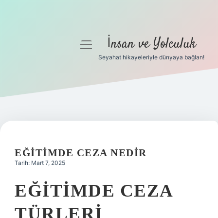
İnsan ve Yolculuk
menüyü
aç
Seyahat hikayeleriyle dünyaya bağlan!
Anasayfa
Gizlilik Politikası
Yasal Uyarı
Hakkımızda
EĞITIMDE CEZA NEDIR
Tarih: Mart 7, 2025
EĞITIMDE CEZA
TÜRLERI