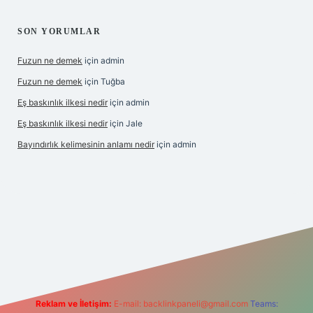
SON YORUMLAR
Fuzun ne demek
için
admin
Fuzun ne demek
için
Tuğba
Eş baskınlık ilkesi nedir
için
admin
Eş baskınlık ilkesi nedir
için
Jale
Bayındırlık kelimesinin anlamı nedir
için
admin
ltonbet-giris.com/
betexper indir
elexbetgiris.org
Reklam ve İletişim:
E-mail:
backlinkpaneli@gmail.com
Teams: