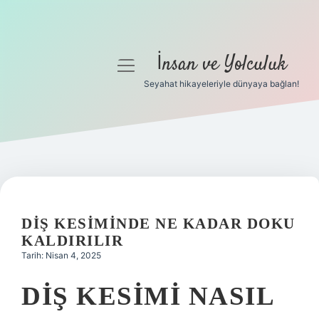
İnsan ve Yolculuk
menüyü
aç
Seyahat hikayeleriyle dünyaya bağlan!
Anasayfa
Gizlilik Politikası
Yasal Uyarı
Hakkımızda
DIŞ KESIMINDE NE KADAR DOKU
KALDIRILIR
Tarih: Nisan 4, 2025
DIŞ KESIMI NASIL