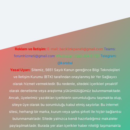
xper indir
elexbetgiris.org
Reklam ve İletişim:
E-mail:
backlinkpaneli@gmail.com
Teams:
forumhizmeti@gmail.com
Whatsapp: 0262 606 0 726
Telegram:
@karabul
Yasal Uyarı:
Sitemiz, 5651 Sayılı Kanun gereğince Bilgi Teknolojileri
ve İletişim Kurumu (BTK) tarafından onaylanmış bir Yer Sağlayıcı
olarak hizmet vermektedir. Bu nedenle, sitedeki içerikleri proaktif
olarak denetleme veya araştırma yükümlülüğümüz bulunmamaktadır.
Ancak, üyelerimiz yazdıkları içeriklerin sorumluluğunu taşımakta olup,
siteye üye olarak bu sorumluluğu kabul etmiş sayılırlar. Bu internet
sitesi, herhangi bir marka, kurum veya şahıs şirketi ile hiçbir bağlantısı
bulunmamaktadır. Sitede yalnızca kendi hazırladığımız makaleler
paylaşılmaktadır. Burada yer alan içerikler haber niteliği taşımamakta