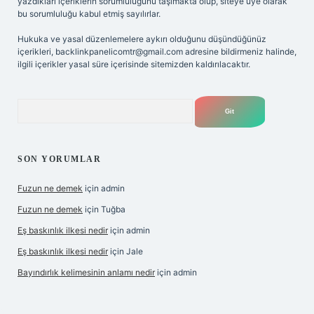
yazdıkları içeriklerin sorumluluğunu taşımakta olup, siteye üye olarak
bu sorumluluğu kabul etmiş sayılırlar.
Hukuka ve yasal düzenlemelere aykırı olduğunu düşündüğünüz
içerikleri,
backlinkpanelicomtr@gmail.com
adresine bildirmeniz halinde,
ilgili içerikler yasal süre içerisinde sitemizden kaldırılacaktır.
Arama
SON YORUMLAR
Fuzun ne demek
için
admin
Fuzun ne demek
için
Tuğba
Eş baskınlık ilkesi nedir
için
admin
Eş baskınlık ilkesi nedir
için
Jale
Bayındırlık kelimesinin anlamı nedir
için
admin