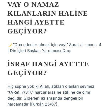
VAY O NAMAZ
KILANLARIN HALINE
HANGI AYETTE
GEÇIYOR?
“Dua edenler olmak için vay!” Surat al -maun, 4
| Din İşleri Başkan Yardımcısı Doç.
İSRAF HANGI AYETTE
GEÇIYOR?
Hiç şüphe yok ki Allah, atıkları olanları sevmez
”(A’Ref, 7/31),“ harcarlarsa ne atık ne de cimri
değildir. Giderleri iki arasında dengeli bir
harcamadır (Furkân 25/67).