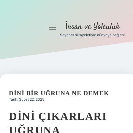
İnsan ve Yolculuk
menüyü
aç
Seyahat hikayeleriyle dünyaya bağlan!
Anasayfa
Gizlilik Politikası
Yasal Uyarı
Hakkımızda
DINI BIR UĞRUNA NE DEMEK
Tarih: Şubat 22, 2025
DINI ÇIKARLARI
UĞRUNA