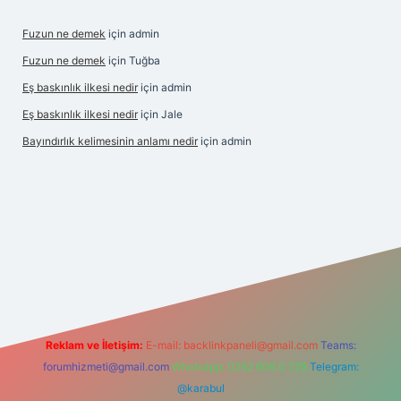
Fuzun ne demek
için
admin
Fuzun ne demek
için
Tuğba
Eş baskınlık ilkesi nedir
için
admin
Eş baskınlık ilkesi nedir
için
Jale
Bayındırlık kelimesinin anlamı nedir
için
admin
indir
elexbetgiris.org
Reklam ve İletişim:
E-mail:
backlinkpaneli@gmail.com
Teams:
forumhizmeti@gmail.com
Whatsapp: 0262 606 0 726
Telegram:
@karabul