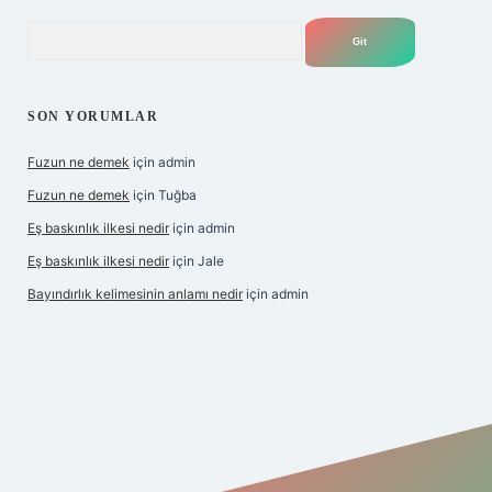
Arama
SON YORUMLAR
Fuzun ne demek
için
admin
Fuzun ne demek
için
Tuğba
Eş baskınlık ilkesi nedir
için
admin
Eş baskınlık ilkesi nedir
için
Jale
Bayındırlık kelimesinin anlamı nedir
için
admin
dir
elexbetgiris.org