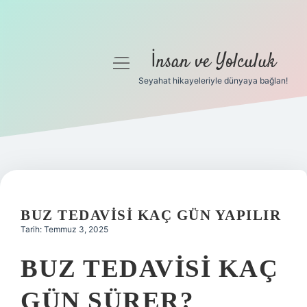
İnsan ve Yolculuk
menüyü
aç
Seyahat hikayeleriyle dünyaya bağlan!
Anasayfa
Gizlilik Politikası
Yasal Uyarı
Hakkımızda
BUZ TEDAVISI KAÇ GÜN YAPILIR
Tarih: Temmuz 3, 2025
BUZ TEDAVISI KAÇ
GÜN SÜRER?