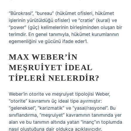
“Bürokrasi”, “bureau” (hükümet ofisleri, hükümet
işlerinin yürütüldüğü ofisler) ve “cratie” (kural) ve
“power” (güç) kelimelerinin birleşiminden oluşan bir
terimdir. En genel tanımıyla, hükümet kurumlarının
egemenliğini ve gücünü ifade eder1.
MAX WEBER’IN
MEŞRUIYET IDEAL
TIPLERI NELERDIR?
Weber’in otorite ve meşruiyet tipolojisi Weber,
“otorite” kavramını üç ideal tipe ayırmıştır:
“geleneksel”, “karizmatik” ve “yasal/rasyonel”. Bu
sınıflandırma, “meşruiyet” kavramının tanımında yer
alan ve bu tanımın altında yatan “inanç”ın toplumda
nasıl oluştuğuna dair oldukça açıklayıcıdır.