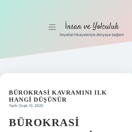
İnsan ve Yolculuk
menüyü
aç
Seyahat hikayeleriyle dünyaya bağlan!
Anasayfa
Gizlilik Politikası
Yasal Uyarı
Hakkımızda
BÜROKRASI KAVRAMINI ILK
HANGI DÜŞÜNÜR
Tarih: Ocak 10, 2025
BÜROKRASI