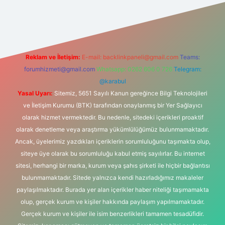
ndir
elexbetgiris.org
Reklam ve İletişim:
E-mail:
backlinkpaneli@gmail.com
Teams:
forumhizmeti@gmail.com
Whatsapp: 0262 606 0 726
Telegram:
@karabul
Yasal Uyarı:
Sitemiz, 5651 Sayılı Kanun gereğince Bilgi Teknolojileri
ve İletişim Kurumu (BTK) tarafından onaylanmış bir Yer Sağlayıcı
olarak hizmet vermektedir. Bu nedenle, sitedeki içerikleri proaktif
olarak denetleme veya araştırma yükümlülüğümüz bulunmamaktadır.
Ancak, üyelerimiz yazdıkları içeriklerin sorumluluğunu taşımakta olup,
siteye üye olarak bu sorumluluğu kabul etmiş sayılırlar. Bu internet
sitesi, herhangi bir marka, kurum veya şahıs şirketi ile hiçbir bağlantısı
bulunmamaktadır. Sitede yalnızca kendi hazırladığımız makaleler
paylaşılmaktadır. Burada yer alan içerikler haber niteliği taşımamakta
olup, gerçek kurum ve kişiler hakkında paylaşım yapılmamaktadır.
Gerçek kurum ve kişiler ile isim benzerlikleri tamamen tesadüfidir.